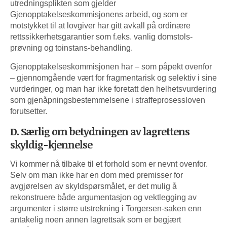
utredningsplikten som gjelder
Gjenopptakelseskommisjonens arbeid, og som er
motstykket til at lovgiver har gitt avkall på ordinære
rettssikkerhetsgarantier som f.eks. vanlig domstols­
prøvning og toinstans-behandling.
Gjenopptakelseskommisjonen har – som påpekt ovenfor
– gjennomgående vært for fragmentarisk og selektiv i sine
vurderinger, og man har ikke foretatt den helhetsvurdering
som gjenåpningsbestemmelsene i straffeprosessloven
forutsetter.
D. Særlig om betydningen av lagrettens
skyldig-kjennelse
Vi kommer nå tilbake til et forhold som er nevnt ovenfor.
Selv om man ikke har en dom med premisser for
avgjørelsen av skyldspørsmålet, er det mulig å
rekonstruere både argumentasjon og vektlegging av
argumenter i større utstrekning i Torgersen-saken enn
antakelig noen annen lagrettsak som er begjært