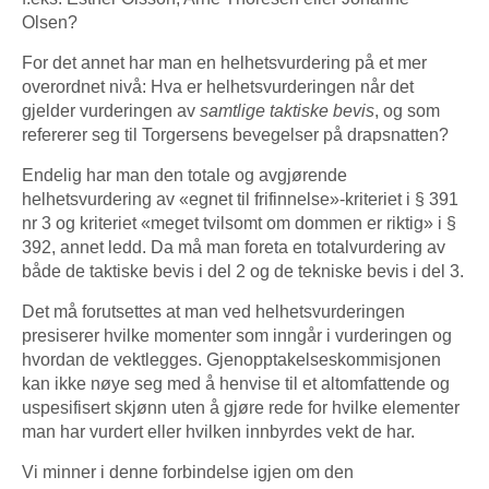
Olsen?
For det annet har man en helhetsvurdering på et mer
overordnet nivå: Hva er helhetsvurderingen når det
gjelder vurderingen av
samtlige taktiske bevis
, og som
refererer seg til Torgersens bevegelser på drapsnatten?
Endelig har man den totale og avgjørende
helhetsvurdering av «egnet til frifinnelse»-kriteriet i § 391
nr 3 og kriteriet «meget tvilsomt om dommen er riktig» i §
392, annet ledd. Da må man foreta en totalvurdering av
både de taktiske bevis i del 2 og de tekniske bevis i del 3.
Det må forutsettes at man ved helhetsvurderingen
presiserer hvilke momenter som inngår i vurderingen og
hvordan de vektlegges. Gjenopptakelses­kommisjonen
kan ikke nøye seg med å henvise til et altomfattende og
uspesifisert skjønn uten å gjøre rede for hvilke elementer
man har vurdert eller hvilken innbyrdes vekt de har.
Vi minner i denne forbindelse igjen om den