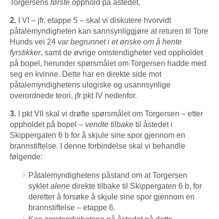
Torgersens
første
opphold på åstedet.
2.
I VI – jfr. etappe 5 – skal vi diskutere hvorvidt
påtalemyndigheten kan sannsynliggjøre at returen til Tore
Hunds vei 24
var begrunnet i et ønske om å hente
fyrstikker
, samt de øvrige omstendigheter ved oppholdet
på bopel, herunder spørsmålet om Torgersen hadde med
seg en kvinne. Dette har en direkte side mot
påtalemyndighetens ulogiske og usannsynlige
overordnede teori, jfr pkt IV nedenfor.
3.
I pkt VII skal vi drøfte spørsmålet om Torgersen – etter
oppholdet på bopel –
vendte tilbake
til åstedet i
Skippergaten 6 b for å skjule sine spor gjennom en
brannstiftelse. I denne forbindelse skal vi behandle
følgende:
Påtalemyndighetens påstand om at Torgersen
syklet
alene
direkte tilbake til Skippergaten 6 b, for
deretter å forsøke å skjule sine spor gjennom en
brannstiftelse – etappe 6.