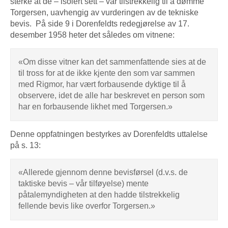
sterke at de – isolert sett – var tilstrekkelig til å dømme
Torgersen, uavhengig av vurderingen av de tekniske
bevis. På side 9 i Dorenfeldts redegjørelse av 17.
desember 1958 heter det således om vitnene:
«Om disse vitner kan det sammenfattende sies at de
til tross for at de ikke kjente den som var sammen
med Rigmor, har vært forbausende dyktige til å
observere, idet de alle har beskrevet en person som
har en forbausende likhet med Torgersen.»
Denne oppfatningen bestyrkes av Dorenfeldts uttalelse
på s. 13:
«Allerede gjennom denne bevisførsel (d.v.s. de
taktiske bevis – vår tilføyelse) mente
påtalemyndigheten at den hadde tilstrekkelig
fellende bevis like overfor Torgersen.»