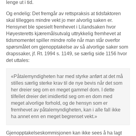
lenge ut i tid.
Og endelig: Det fremgår av rettspraksis at tidsfaktoren
skal tillegges mindre vekt jo mer alvorlig saken er.
Hensynet ble spesielt fremhevet i Lilandsaken hvor
Høyesteretts kjæremålsutvalg uttrykkelig fremhevet at
tidsmomentet spiller mindre rolle når man står overfor
spørsmålet om gjenopptakelse av så alvorlige saker som
drapssaker, jf. Rt. 1994 s. 1149, se særlig side 1156 hvor
det uttales:
«Påtalemyndigheten har med styrke anført at det må
stilles særlig sterke krav til de nye bevis når det som
her dreier seg om en meget gammel dom. I dette
tilfellet dreier det imidlertid seg om en dom med
meget alvorlige forhold, og de hensyn som er
fremhevet av påtalemyndigheten, kan i alle fall ikke
ha annet enn en meget begrenset vekt.»
Gjenopptakelseskommisjonen kan ikke sees å ha lagt