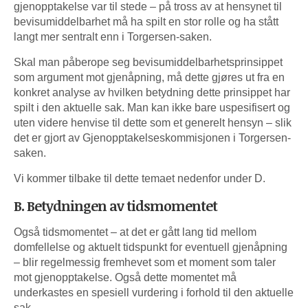
gjenopptakelse var til stede – på tross av at hensynet til
bevisumiddelbarhet må ha spilt en stor rolle og ha stått
langt mer sentralt enn i Torgersen-saken.
Skal man påberope seg bevisumiddelbarhetsprinsippet
som argument mot gjenåpning, må dette gjøres ut fra en
konkret analyse av hvilken betydning dette prinsippet har
spilt i den aktuelle sak. Man kan ikke bare uspesifisert og
uten videre henvise til dette som et generelt hensyn – slik
det er gjort av Gjenopptakelseskommisjonen i Torgersen-
saken.
Vi kommer tilbake til dette temaet nedenfor under D.
B. Betydningen av tidsmomentet
Også tidsmomentet – at det er gått lang tid mellom
domfellelse og aktuelt tidspunkt for eventuell gjenåpning
– blir regelmessig fremhevet som et moment som taler
mot gjenopptakelse. Også dette momentet må
underkastes en spesiell vurdering i forhold til den aktuelle
sak.