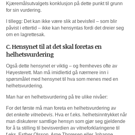
Kjæremålsutvalgets konklusjon på dette punkt til grunn
for sin vurdering.
I tillegg: Det kan ikke være slik at bevisfeil – som blir
påvist i ettertid – ikke kan hensyntas fordi det dreier seg
om en lagrettesak.
C. Hensynet til at det skal foretas en
helhetsvurdering
Også dette hensynet er viktig – og fremheves ofte av
Høyesterett. Man må imidlertid gå nærmere inn i
spørsmålet med hensynet til hva som menes med en
helhetsvurdering.
Man har en helhetsvurdering på tre ulike nivåer:
For det første må man foreta en helhetsvurdering av
det
enkelte vitnebevis
. Hva er f.eks. helhetsinntrykket når
man diskuterer samtlige hensyn som gjør seg gjeldende
for å ta stilling til bevisverdien av vitneforklaringene til
f.eks. Esther Olsson, Arne Thoresen eller Johanne