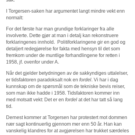
I Torgersen-saken har argumentet langt mindre vekt enn
normalt:
For det første har man grundige forklaringer fra alle
involverte. Dette gjør at man i detalj kan rekonstruere
forklaringenes innhold. Politiforklaringene gir en god og
detaljert redegjørelse for fakta med hensyn til det som
fremkom under de muntlige forhandlingene for retten i
1958, jf. ovenfor under A.
Når det gjelder betydningen av de sakkyndiges uttalelser,
er tidsfaktoren paradoksalt nok en
fordel
. Vi har i dag
kunnskap om de spørsmål som de tekniske bevis reiser,
som man ikke hadde i 1958. Tidsfaktoren kommer inn
med motsatt vekt: Det er en
fordel
at det har tatt så lang
tid.
Dernest kommer at Torgersen har protestert mot dommen
nær sagt kontinuerlig gjennom mer enn 50 år. Han kan
vanskelig klandres for at avgjørelsen har trukket særdeles