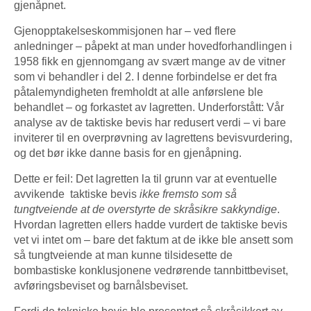
gjenåpnet.
Gjenopptakelseskommisjonen har – ved flere
anledninger – påpekt at man under hovedforhandlingen i
1958 fikk en gjennomgang av svært mange av de vitner
som vi behandler i del 2. I denne forbindelse er det fra
påtalemyndigheten fremholdt at alle anførslene ble
behandlet – og forkastet av lagretten. Underforstått: Vår
analyse av de taktiske bevis har redusert verdi – vi bare
inviterer til en overprøvning av lagrettens bevisvurdering,
og det bør ikke danne basis for en gjenåpning.
Dette er feil: Det lagretten la til grunn var at eventuelle
avvikende taktiske bevis
ikke fremsto som så
tungtveiende at de overstyrte de skråsikre sakkyndige
.
Hvordan lagretten ellers hadde vurdert de taktiske bevis
vet vi intet om – bare det faktum at de ikke ble ansett som
så tungtveiende at man kunne tilsidesette de
bombastiske konklusjonene vedrørende tannbittbeviset,
avføringsbeviset og barnålsbeviset.