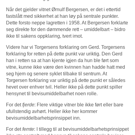
Når det gjelder vitnet Ørnulf Bergersen, er det i ettertid
fastslått med sikkerhet at han løy på sentrale punkter.
Dette forsto neppe lagretten i 1958. At Bergersen forklarte
seg direkte for den dømmende rett – umiddelbart – bidro
ikke til sakens oppklaring, tvert imot.
Videre har vi Torgersens forklaring om Gerd. Torgersens
forklaring for retten på dette punkt var uriktig. Den Gerd
han i retten sa at han kjente igjen da hun ble ført som
vitne, kunne ikke være den kvinnen han hadde hatt med
seg hjem og senere syklet tilbake til sentrum. At
Torgersen forklaring var uriktig på dette punkt er således
hevet over enhver tvil. Heller ikke på dette punkt spiller
hensynet til bevis­umiddelbarhet noen rolle.
For det
fjerde
: Flere viktige vitner ble ikke ført eller bare
ufullstendig avhørt. Heller ikke her kommer
bevisumiddelbarhetsprinsippet inn.
For det
femte
: I tillegg til at bevisumiddelbarhetsprinsippet