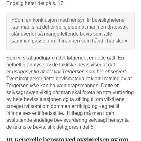
Endelig heter det på s. 17:
«Som en konklusjon med hensyn til bevislighetene
kan man si at det er vel sjelden at man i en drapssak
står overfor så mange fellende bevis som alle
sammen passer inn i hinannen som hånd i hanske.»
Som vi skal godtgjøre i det følgende, er dette galt: En
helhetlig analyse av de taktiske bevis viser at det
er
usannsynlig at det var Torgersen som ble observert
.
Tvert imot peker dette bevismaterialet klart i retning av at
Torgersen
ikke
kan ha vært drapsmannen. Dette er
selvsagt svært viktig når man skal foreta en totalvurdering
av hele bevissituasjonen og ta stilling til om vilkårene
«meget tvilsomt om dommen er riktig» og «egnet til
frifinnelse» er tilfredsstilte. I tillegg må man i den
avsluttende endelige bevisvurdering selvsagt hensynta
de tekniske bevis, slik det gjøres i del 5.
III. Generelle hensyn ved avgjørelsen av om