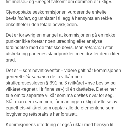
frifinnelse» og «meget tvilsomt om dommen er riktig».
Gjenopptakelseskommisjonen vurderer de enkelte
bevis
isolert
, og unnlater i tillegg å hensynta en rekke
enkeltheter i den totale beviskjeden.
Det er for øvrig en mangel at kommisjonen på en rekke
punkter ikke foretar noen utredning eller analyse i
forbindelse med de taktiske bevis. Man
refererer
i stor
utstrekning partenes standpunkter, men drøfter dem i liten
grad.
Det er – som nevnt ovenfor – videre galt når kommisjonen
generelt
slår sammen
de to vilkårene i
straffeprosessloven § 391 nr. 3 (vilkåret «nye bevis» og
vilkåret «egnet til frifinnelse») til én drøftelse. Det er her
tale om to separate vilkår som må drøftes
hver
for seg.
Slår man dem sammen, får man ingen riktig drøftelse av
egnethets-vilkåret som opptar alle de elementene som
lovgiver og rettspraksis har forutsatt.
Kommisjonens utredning er også uklar med hensyn til