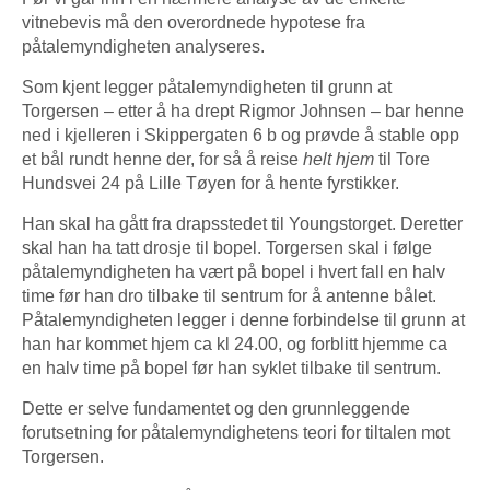
vitnebevis må den overordnede hypotese fra
påtalemyndigheten analyseres.
Som kjent legger påtalemyndigheten til grunn at
Torgersen – etter å ha drept Rigmor Johnsen – bar henne
ned i kjelleren i Skippergaten 6 b og prøvde å stable opp
et bål rundt henne der, for så å reise
helt hjem
til Tore
Hundsvei 24 på Lille Tøyen for å hente fyrstikker.
Han skal ha gått fra drapsstedet til Youngstorget. Deretter
skal han ha tatt drosje til bopel. Torgersen skal i følge
påtalemyndigheten ha vært på bopel i hvert fall en halv
time før han dro tilbake til sentrum for å antenne bålet.
Påtalemyndigheten legger i denne forbindelse til grunn at
han har kommet hjem ca kl 24.00, og forblitt hjemme ca
en halv time på bopel før han syklet tilbake til sentrum.
Dette er selve fundamentet og den grunnleggende
forutsetning for påtalemyndighetens teori for tiltalen mot
Torgersen.