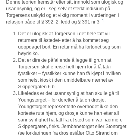
Denne teorien fremstår etter sitt innhold som ulogisk og
usannsynlig, og er i seg selv et sterkt indisium på
Torgersens uskyld og et viktig moment i vurderingen i
1
relasjon både til § 392, 2. ledd og § 391 nr 3.
Det er ulogisk at Torgersen i det hele tatt vil
returnere til åstedet- etter å ha kommet seg
uoppdaget bort. En retur må ha fortonet seg som
høyrisiko.
Det er direkte påfallende å legge til grunn at
Torgersen skulle reise helt hjem for å få tak i
fyrstikker – fyrstikker kunne han få kjøpt i hvilken
som helst kiosk i den umiddelbare nærhet av
Skippergaten 6 b.
Likeledes er det usannsynlig at han skulle gå til
Youngstorget – for deretter å ta en drosje.
Youngstorget representerte overhodet ikke den
korteste rute hjem, og drosje kunne han etter all
sannsynlighet ha tatt fra et sted som var nærmere
Skippergaten, f.eks. Jernbanetorget eller Stortorget
(se forklaringen fra drosjesjåfør Otto Strand om