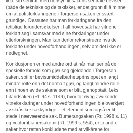
ikke sto sentralt med hensyn til sakens sentrale beviser
(både de tekniske og de taktiske), er det grunn til å minne
om at politiforklaringene i Torgersen-saken er svært
grundige. Dessuten har man forklaringene fra den
rettslige forundersøkelsen. I all hovedsak har vitnene
forklart seg i samsvar med sine forklaringer under
etterforskningen. Man kan derfor rekonstruere hva de
forklarte under hovedforhandlingen, selv om det ikke er
nedtegnet.
Konklusjonen er med andre ord at når man ser på de
spesielle forhold som gjør seg gjeldende i Torgersen-
saken, spiller bevisumiddelbarhetsprinsippet en langt
mindre rolle enn det normalt gjør, og langt mindre rolle
enn i noen av de sakene som er blitt gjenopptatt, f.eks.
Lilandsaken (Rt. 94 s. 1149), hvor for øvrig avvikende
vitneforklaringer under hovedforhandlingen ble overkjørt
av skråsikre sakkyndige – et element som også er til
stede i nærværende sak. Bumerangsaken (Rt. 1998 s. 11)
og «colombianersaken» (Rt. 1999 s. 554), er to andre
saker hvor retten konkluderte med at vilkårene for