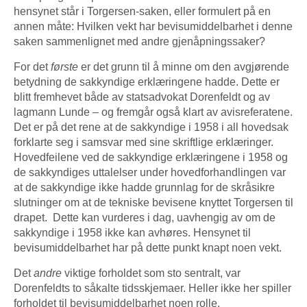
hensynet står i Torgersen-saken, eller formulert på en
annen måte: Hvilken vekt har bevisumiddelbarhet i denne
saken sammenlignet med andre gjenåpnings­­­saker?
For det
første
er det grunn til å minne om den avgjørende
betydning de sakkyndige erklæringene hadde. Dette er
blitt fremhevet både av statsadvokat Dorenfeldt og av
lagmann Lunde – og fremgår også klart av avisreferatene.
Det er på det rene at de sakkyndige i 1958 i all hovedsak
forklarte seg i samsvar med sine skriftlige erklæringer.
Hovedfeilene ved de sakkyndige erklæringene i 1958 og
de sakkyndiges uttalelser under hovedforhandlingen var
at de sakkyndige ikke hadde grunnlag for de skråsikre
slutninger om at de tekniske bevisene knyttet Torgersen til
drapet. Dette kan vurderes i dag, uavhengig av om de
sakkyndige i 1958 ikke kan avhøres. Hensynet til
bevisumiddelbarhet har på dette punkt knapt noen vekt.
Det
andre
viktige forholdet som sto sentralt, var
Dorenfeldts to såkalte tidsskjemaer. Heller ikke her spiller
forholdet til bevisumiddelbarhet noen rolle.