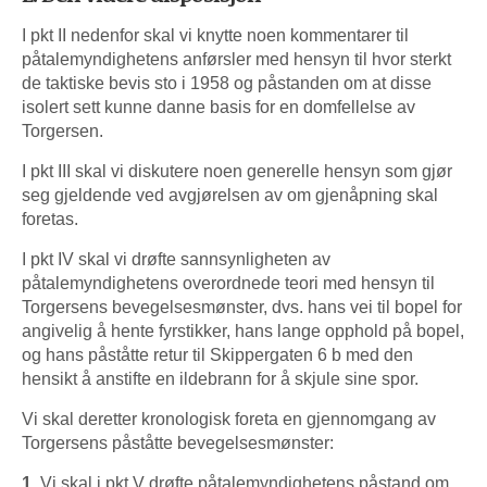
I pkt II nedenfor skal vi knytte noen kommentarer til
påtalemyndighetens anførsler med hensyn til hvor sterkt
de taktiske bevis sto i 1958 og påstanden om at disse
isolert sett kunne danne basis for en domfellelse av
Torgersen.
I pkt III skal vi diskutere noen generelle hensyn som gjør
seg gjeldende ved avgjørelsen av om gjenåpning skal
foretas.
I pkt IV skal vi drøfte sannsynligheten av
påtalemyndighetens overordnede teori med hensyn til
Torgersens bevegelsesmønster, dvs. hans vei til bopel for
angivelig å hente fyrstikker, hans lange opphold på bopel,
og hans påståtte retur til Skippergaten 6 b med den
hensikt å anstifte en ildebrann for å skjule sine spor.
Vi skal deretter kronologisk foreta en gjennomgang av
Torgersens påståtte bevegelsesmønster:
1.
Vi skal i pkt V drøfte påtalemyndighetens påstand om