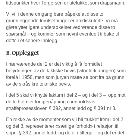
tidspunkter hvor Torgersen er utelukket som drapsmann.
Vi vil i denne omgang bare påpeke at disse to
grunnleggende forutsetninger er omdiskuterte. Vi må
gjøre ytterligere undersøkelser vedrørende disse to
spørsmål – og kommer som nevnt eventuelt tilbake til
dette i et senere innlegg.
B. Opplegget
I nærværende del 2 er det viktig å få formidlet
betydningen av de taktiske bevis (vitneforklaringen) som
forelå i 1958, men som juryen måtte se bort fra på grunn
av de skråsikre tekniske bevis.
I del 5 skal vi knytte faktum i del 2 – og i del 3 – opp mot
de to hjemler for gjenåpning i henholdsvis
straffeprosessloven § 392, annet ledd og § 391 nr 3.
En rekke av de momenter som vil bli trukket frem i del 2
og del 3, representerer «særlige forhold» i relasjon til
strprl. § 392, annet ledd, og de er i tillegg – og det er det