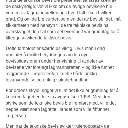
Fordi de tekniske bevis ble presentert så skråsikkert av
de sakkyndige, vet vi ikke om de øvrige bevisene ble
vurdert av lagmannsretten og i hvert fall ikke i hvilken
grad. Og om de ble vurdert som en del av bevisbildet, må
sikkerheten med hensyn til de tre tekniske bevis ha
overskygget den tvil som det eventuelt var grunnlag for å
tillegge avvikende taktiske bevis.
Dette forholdet er særdeles viktig: Hvis man i dag
unnlater å drøfte betydningen av den nye
bevissituasjonen under henvisning til at deler av
bevisene var forelagt lagmannsretten – og ikke funnet
avgjørende – representerer dette både uriktig
lovanvendelse og uriktig saksbehandling.
For ordens skyld legger vi til at det ikke er grunnlag for å
kritisere lagretten for sin avgjørelse i 1958. Med den
styrke som de tekniske bevis ble fremført med, ville det
neppe vært noen lagrette i landet som ville frifunnet
Torgersen.
Men når de tekniske bevis svikter,«gjenoppstår» de