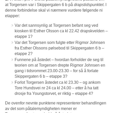
at Torgersen var i Skippergaten 6 b på
drapstidspunktet
. I
denne forbindelse skal vi nærmere vurdere følgende ni
etapper:
Var det sannsynlig at Torgersen befant seg ved
kiosken til Esther Olsson ca kl 22.42 drapskvelden –
etappe 1?
Var det Torgersen som fulgte etter Rigmor Johnsen
fra Esther Olssons pølsebod til Skippergaten 6 b –
etappe 2?
Funnene på åstedet – hvordan forholder de seg til
teorien om at Torgersen drepte Rigmor Johnsen en
gang i tidsrommet 23.00-23.30 – for så å forlate
Skippergaten 6 b – etappe 3?
Forlot Torgersen åstedet ca kl 23.30 – og ankom
Tore Hundsvei nr 24 ca kl 24.00 – etter å ha tatt
drosje fra Youngstorvet, er riktig – etappe 4?
De ovenfor nevnte punktene representerer behandlingen
av det som påtalemyndigheten mener er