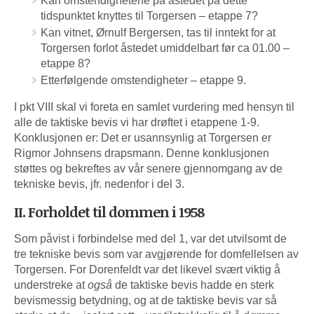
Kan omstendighetene på åstedet på dette
tidspunktet knyttes til Torgersen – etappe 7?
Kan vitnet, Ørnulf Bergersen, tas til inntekt for at
Torgersen forlot åstedet umiddelbart før ca 01.00 –
etappe 8?
Etterfølgende omstendigheter – etappe 9.
I pkt VIII skal vi foreta en samlet vurdering med hensyn til
alle de taktiske bevis vi har drøftet i etappene 1-9.
Konklusjonen er: Det er usannsynlig at Torgersen er
Rigmor Johnsens drapsmann. Denne konklusjonen
støttes og bekreftes av vår senere gjennomgang av de
tekniske bevis, jfr. nedenfor i del 3.
II. Forholdet til dommen i 1958
Som påvist i forbindelse med del 1, var det utvilsomt de
tre tekniske bevis som var avgjørende for domfellelsen av
Torgersen. For Dorenfeldt var det likevel svært viktig å
understreke at
også
de taktiske bevis hadde en sterk
bevismessig betydning, og at de taktiske bevis var så