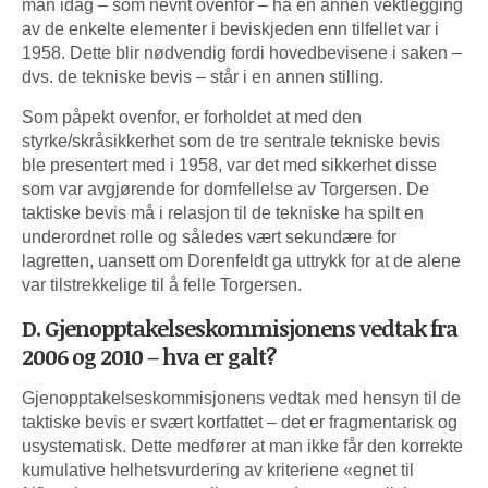
man idag – som nevnt ovenfor – ha en annen vektlegging
av de enkelte elementer i beviskjeden enn tilfellet var i
1958. Dette blir nødvendig fordi hovedbevisene i saken –
dvs. de tekniske bevis – står i en annen stilling.
Som påpekt ovenfor, er forholdet at med den
styrke/skråsikkerhet som de tre sentrale tekniske bevis
ble presentert med i 1958, var det med sikkerhet disse
som var avgjørende for domfellelse av Torgersen. De
taktiske bevis må i relasjon til de tekniske ha spilt en
underordnet rolle og således vært sekundære for
lagretten, uansett om Dorenfeldt ga uttrykk for at de alene
var tilstrekkelige til å felle Torgersen.
D. Gjenopptakelseskommisjonens vedtak fra
2006 og 2010 – hva er galt?
Gjenopptakelseskommisjonens vedtak med hensyn til de
taktiske bevis er svært kortfattet – det er fragmentarisk og
usystematisk. Dette medfører at man ikke får den korrekte
kumulative helhetsvurdering av kriteriene «egnet til