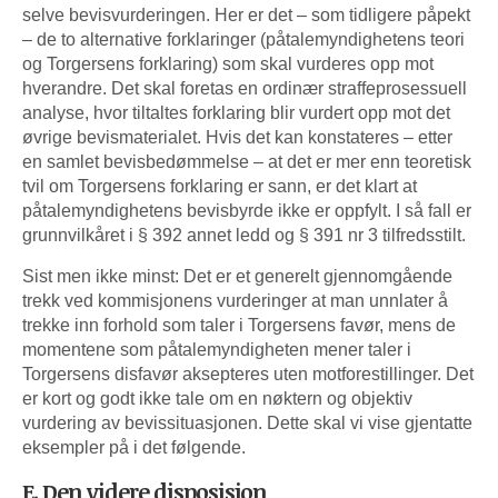
selve bevisvurderingen. Her er det – som tidligere påpekt
– de to alternative forklaringer (påtalemyndighetens teori
og Torgersens forklaring) som skal vurderes opp mot
hverandre. Det skal foretas en ordinær straffeprosessuell
analyse, hvor tiltaltes forklaring blir vurdert opp mot det
øvrige bevismaterialet. Hvis det kan konstateres – etter
en samlet bevisbedømmelse – at det er mer enn teoretisk
tvil om Torgersens forklaring er sann, er det klart at
påtalemyndighetens bevisbyrde ikke er oppfylt. I så fall er
grunnvilkåret i § 392 annet ledd og § 391 nr 3 tilfredsstilt.
Sist men ikke minst: Det er et generelt gjennomgående
trekk ved kommisjonens vurderinger at man unnlater å
trekke inn forhold som taler i Torgersens favør, mens de
momentene som påtalemyndigheten mener taler i
Torgersens disfavør aksepteres uten motforestillinger. Det
er kort og godt ikke tale om en nøktern og objektiv
vurdering av bevissituasjonen. Dette skal vi vise gjentatte
eksempler på i det følgende.
E. Den videre disposisjon