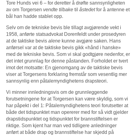
Tore Hunds vei 6 – for deretter å drøfte sannsynligheten
av om Torgersen
vendte tilbake
til
åstedet
for å antenne et
bål han hadde stablet opp.
Selv om de tekniske bevis ble tillagt avgjørende vekt i
1958, anførte statsadvokat Dorenfeldt under prosedyren
at de taktiske bevis
alene
kunne avgjøre saken. Hans
anførsel var at de taktiske bevis gikk «hånd i hanske»
med de tekniske bevis. Som vi skal godtgjøre nedenfor, er
det intet grunnlag for denne påstanden. Forholdet er tvert
imot det motsatte: En gjenomgang av de taktiske bevis
viser at Torgersens forklaring fremstår som vesentlig mer
sannsynlig enn påtalemyndighetens drapsteori.
Vi minner innledningsvis om de grunnleggende
forutsetningene for at Torgersen kan være skyldig, som vi
har påpekt i del 1: Påtalemyndighetens teori forutsetter at
både det tidspunktet man opererer med for så vidt gjelder
drapstidspunktet og tidspunktet for brannstiftelsen er
riktige. Som kjent har man ved tidligere anledninger
anført at både drap og brannstiftelse har skjedd på