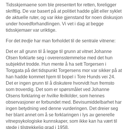
Tidsskjemaene som ble presentert for retten, foreligger
skriftlig. De var basert på at politiet hadde gått eller syklet
de aktuelle ruter, og var ikke gjenstand for noen diskusjon
under hovedforhandlingen. Vi vet i dag at begge
tidsskjemaer var uriktige.
For det
tredje
har man forholdet til de sentrale vitnene:
Det er all grunn til å legge til grunn at vitnet Johanne
Olsen forklarte seg i overensstemmelse med det hun
subjektivt trodde. Hun mente å ha sett Torgersen i
Torggata på det tidspunkt Torgersens mor var sikker på at
han hadde kommet hjem til bopel i Tore Hunds vei 24.
Det er ingen grunn til å diskutere hvorvidt hun fremsto
som troverdig. Det som er spørsmålet ved Johanne
Olsens forklaring er
hvilke feilkilder
, som hennes
observasjoner er forbundet med. Bevisumiddelbarhet har
ingen betydning ved denne vurderingen. Det dreier seg
her blant annet om å se forklaringen i lys av generelle
vitnepsykologiske kunnskaper, som ikke kan ha vært til
stede i tilstrekkelig grad i 1958.