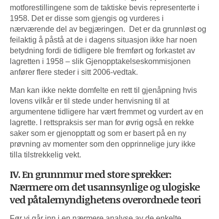
motforestillingene som de taktiske bevis representerte i
1958. Det er disse som gjengis og vurderes i
nærværende del av begjæringen. Det er da grunnløst og
feilaktig å påstå at de i dagens situasjon ikke har noen
betydning fordi de tidligere ble fremført og forkastet av
lagretten i 1958 – slik Gjenopptakelseskommisjonen
anfører flere steder i sitt 2006-vedtak.
Man kan ikke nekte domfelte en rett til gjenåpning hvis
lovens vilkår er til stede under henvisning til at
argumentene tidligere har vært fremmet og vurdert av en
lagrette. I rettspraksis ser man for øvrig også en rekke
saker som er gjenopptatt og som er basert på en ny
prøvning av momenter som den opprinnelige jury ikke
tilla tilstrekkelig vekt.
IV. En grunnmur med store sprekker:
Nærmere om det usannsynlige og ulogiske
ved påtalemyndighetens overordnede teori
Før vi går inn i en nærmere analyse av de enkelte