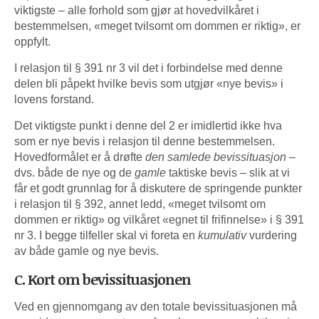
viktigste – alle forhold som gjør at hovedvilkåret i
bestemmelsen, «meget tvilsomt om dommen er riktig», er
oppfylt.
I relasjon til § 391 nr 3 vil det i forbindelse med denne
delen bli påpekt hvilke bevis som utgjør «nye bevis» i
lovens forstand.
Det viktigste punkt i denne del 2 er imidlertid ikke hva
som er nye bevis i relasjon til denne bestemmelsen.
Hovedformålet er å drøfte
den samlede bevissituasjon
–
dvs. både de nye og de
gamle
taktiske bevis – slik at vi
får et godt grunnlag for å diskutere de springende punkter
i relasjon til § 392, annet ledd, «meget tvilsomt om
dommen er riktig» og vilkåret «egnet til frifinnelse» i § 391
nr 3. I begge tilfeller skal vi foreta en
kumulativ
vurdering
av både gamle og nye bevis.
C. Kort om bevissituasjonen
Ved en gjennomgang av den totale bevissituasjonen må