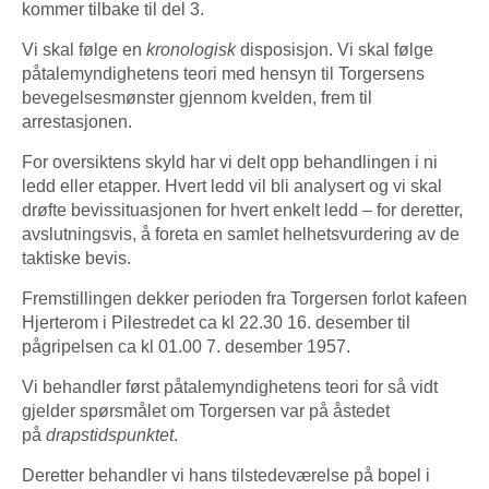
kommer tilbake til del 3.
Vi skal følge en
kronologisk
disposisjon. Vi skal følge
påtalemyndighetens teori med hensyn til Torgersens
bevegelsesmønster gjennom kvelden, frem til
arrestasjonen.
For oversiktens skyld har vi delt opp behandlingen i ni
ledd eller etapper. Hvert ledd vil bli analysert og vi skal
drøfte bevissituasjonen for hvert enkelt ledd – for deretter,
avslutningsvis, å foreta en samlet helhetsvurdering av de
taktiske bevis.
Fremstillingen dekker perioden fra Torgersen forlot kafeen
Hjerterom i Pilestredet ca kl 22.30 16. desember til
pågripelsen ca kl 01.00 7. desember 1957.
Vi behandler først påtalemyndighetens teori for så vidt
gjelder spørsmålet om Torgersen var på åstedet
på
drapstidspunktet
.
Deretter behandler vi hans tilstedeværelse på bopel i