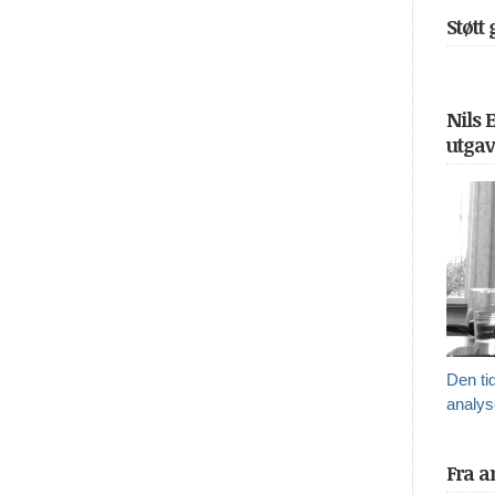
Støtt
Nils 
utgav
Den ti
analys
Fra a