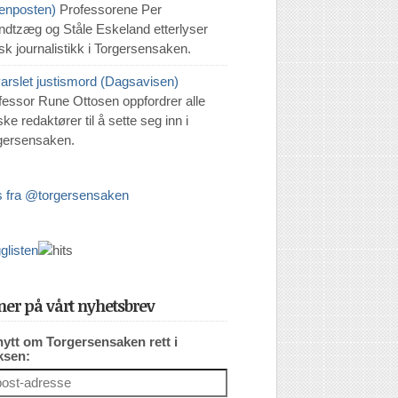
tenposten)
Professorene Per
ndtzæg og Ståle Eskeland etterlyser
isk journalistikk i Torgersensaken.
varslet justismord (Dagsavisen)
fessor Rune Ottosen oppfordrer alle
ke redaktører til å sette seg inn i
gersensaken.
 fra @torgersensaken
er på vårt nyhetsbrev
nytt om Torgersensaken rett i
ksen: