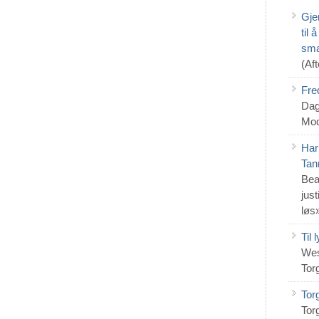
Gje
til
sma
(Af
Fre
Dag
Mod
Har
Tan
Bea
jus
løs
Til
Wes
Tor
Tor
Tor