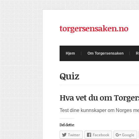
torgersensaken.no
Hjem
Om Torgersensaken
R
Quiz
Quiz:
Hva vet du om Torge
Test dine kunnskaper om Norges mes
Del dette:
Twitter
Facebook
Google