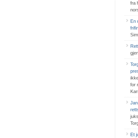
fra
nor
En u
frif
Sim
Ret
gje
Tor
pre
ikke
for
Kar
Jan
ret
juk
Tor
Et 