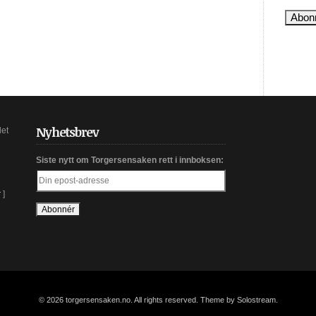
Nyhetsbrev
det
Siste nytt om Torgersensaken rett i innboksen:
r
]
© 2026 torgersensaken.no. All rights reserved.
Theme by Solostream
.