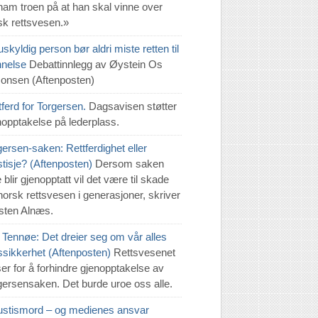
 ham troen på at han skal vinne over
sk rettsvesen.»
skyldig person bør aldri miste retten til
innelse
Debattinnlegg av Øystein Os
onsen (Aftenposten)
tferd for Torgersen.
Dagsavisen støtter
nopptakelse på lederplass.
gersen-saken: Rettferdighet eller
stisje? (Aftenposten)
Dersom saken
 blir gjenopptatt vil det være til skade
 norsk rettsvesen i generasjoner, skriver
sten Alnæs.
 Tennøe: Det dreier seg om vår alles
tssikkerhet (Aftenposten)
Rettsvesenet
ser for å forhindre gjenopptakelse av
gersensaken. Det burde uroe oss alle.
justismord – og medienes ansvar