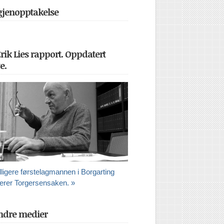
 gjenopptakelse
Erik Lies rapport. Oppdatert
e.
dligere førstelagmannen i Borgarting
erer Torgersensaken. »
ndre medier