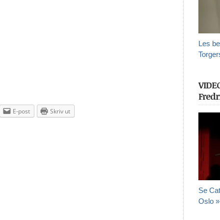
Les be
Torger
VIDE
Fredr
E-post
Skriv ut
Se Cat
Oslo »