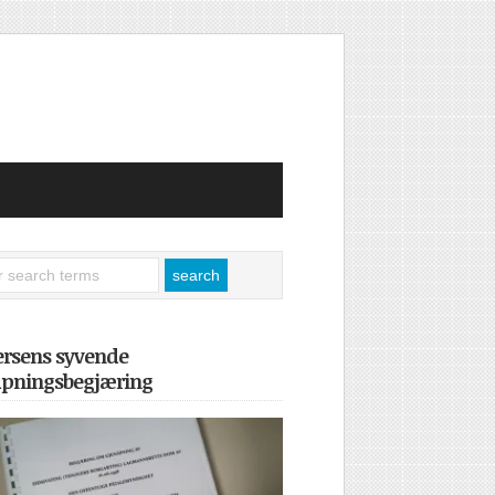
ersens syvende
åpningsbegjæring