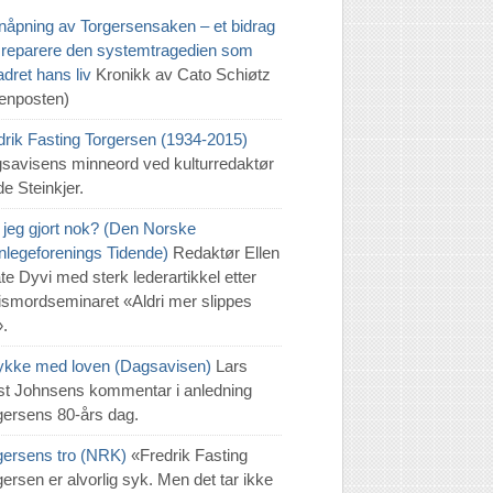
nåpning av Torgersensaken – et bidrag
 å reparere den systemtragedien som
dret hans liv
Kronikk av Cato Schiøtz
tenposten)
drik Fasting Torgersen (1934-2015)
savisens minneord ved kulturredaktør
e Steinkjer.
 jeg gjort nok? (Den Norske
nlegeforenings Tidende)
Redaktør Ellen
te Dyvi med sterk lederartikkel etter
tismordseminaret «Aldri mer slippes
».
 lykke med loven (Dagsavisen)
Lars
t Johnsens kommentar i anledning
gersens 80-års dag.
gersens tro (NRK)
«Fredrik Fasting
gersen er alvorlig syk. Men det tar ikke