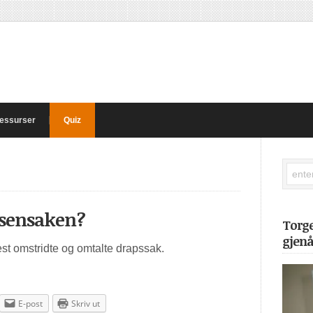
essurser
Quiz
rsensaken?
Torg
gjen
t omstridte og omtalte drapssak.
E-post
Skriv ut