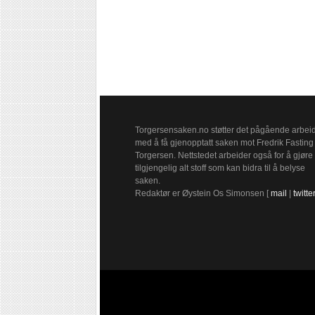
Torgersensaken.no støtter det pågående arbei
med å få gjenopptatt saken mot Fredrik Fasting
Torgersen. Nettstedet arbeider også for å gjøre
tilgjengelig alt stoff som kan bidra til å belyse
saken.
Redaktør er Øystein Os Simonsen [
mail
|
twitte