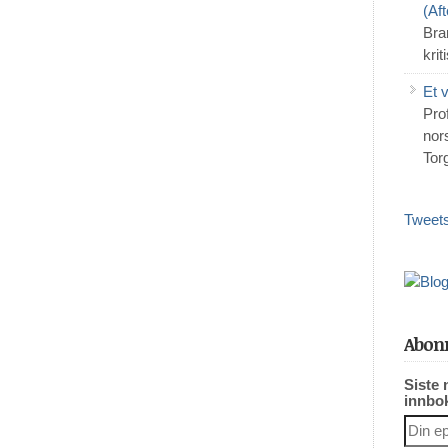
(Af
Bra
krit
Et 
Pro
nors
Tor
Tweets
Abonn
Siste 
innbo