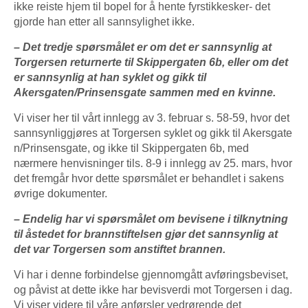
ikke reiste hjem til bopel for å hente fyrstikkesker- det
gjorde han etter all sannsylighet ikke.
– Det tredje spørsmålet er om det er sannsynlig at
Torgersen returnerte til Skippergaten 6b, eller om det
er sannsynlig at han syklet og gikk til
Akersgaten/Prinsensgate sammen med en kvinne.
Vi viser her til vårt innlegg av 3. februar s. 58-59, hvor det
sannsynliggjøres at Torgersen syklet og gikk til Akersgate
n/Prinsensgate, og ikke til Skippergaten 6b, med
nærmere henvisninger tils. 8-9 i innlegg av 25. mars, hvor
det fremgår hvor dette spørsmålet er behandlet i sakens
øvrige dokumenter.
– Endelig har vi spørsmålet om bevisene i tilknytning
til åstedet for brannstiftelsen gjør det sannsynlig at
det var Torgersen som anstiftet brannen.
Vi har i denne forbindelse gjennomgått avføringsbeviset,
og påvist at dette ikke har bevisverdi mot Torgersen i dag.
Vi viser videre til våre anførsler vedrørende det