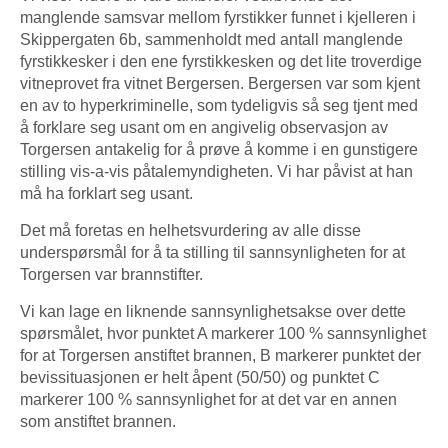
manglende samsvar mellom fyrstikker funnet i kjelleren i
Skippergaten 6b, sammenholdt med antall manglende
fyrstikkesker i den ene fyrstikkesken og det lite troverdige
vitneprovet fra vitnet Bergersen. Bergersen var som kjent
en av to hyperkriminelle, som tydeligvis så seg tjent med
å forklare seg usant om en angivelig observasjon av
Torgersen antakelig for å prøve å komme i en gunstigere
stilling vis-a-vis påtalemyndigheten. Vi har påvist at han
må ha forklart seg usant.
Det må foretas en helhetsvurdering av alle disse
underspørsmål for å ta stilling til sannsynligheten for at
Torgersen var brannstifter.
Vi kan lage en liknende sannsynlighetsakse over dette
spørsmålet, hvor punktet A markerer 100 % sannsynlighet
for at Torgersen anstiftet brannen, B markerer punktet der
bevissituasjonen er helt åpent (50/50) og punktet C
markerer 100 % sannsynlighet for at det var en annen
som anstiftet brannen.