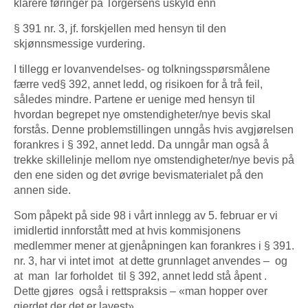
klarere føringer på Torgersens uskyld enn
§ 391 nr. 3, jf. forskjellen med hensyn til den
skjønnsmessige vurdering.
I tillegg er lovanvendelses- og tolkningsspørsmålene
færre ved§ 392, annet ledd, og risikoen for å trå feil,
således mindre. Partene er uenige med hensyn til
hvordan begrepet nye omstendigheter/nye bevis skal
forstås. Denne problemstillingen unngås hvis avgjørelsen
forankres i § 392, annet ledd. Da unngår man også å
trekke skillelinje mellom nye omstendigheter/nye bevis på
den ene siden og det øvrige bevismaterialet på den
annen side.
Som påpekt på side 98 i vårt innlegg av 5. februar er vi
imidlertid innforstått med at hvis kommisjonens
medlemmer mener at gjenåpningen kan forankres i § 391.
nr. 3, har vi intet imot at dette grunnlaget anvendes – og
at man lar forholdet til § 392, annet ledd stå åpent .
Dette gjøres også i rettspraksis – «man hopper over
gjerdet der det er lavest».