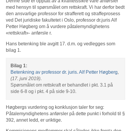
Denne side er opptatt av å kvalitetssikre våre anførsler
med hensyn til spørsmålet om rettskraft. Vi har derfor bedt
den ansvarlige professor for strafferett og straffeprosess
ved Det juridiske fakultetet i Oslo, professor dr.juris Alf
Petter Høgberg om å vurdere påtalemyndighetens
«rettskraft»- anførsle r.
Hans betenking ble avgitt 17. d.m. og vedlegges som
bilag 1.
Bilag 1:
Betenkning av professor dr. juris. Alf Petter Høgberg
,
(17. juni 2019)
.
Spørsmålet om rettskraft er behandlet i pkt. 3.1 på
side 6-8 og i pkt. 4 på side 9-10.
Høgbergs vurdering og konklusjon taler for seg:
Påtalemyndighetens anførsler på dette punkt i forhold til §
392, annet ledd, er uriktige.
Kommisjonens medlemmer skal således ikke foreta den