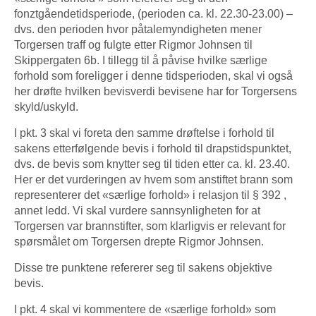
fonztgåendetidsperiode, (perioden ca. kl. 22.30-23.00) –
dvs. den perioden hvor påtalemyndigheten mener
Torgersen traff og fulgte etter Rigmor Johnsen til
Skippergaten 6b. I tillegg til å påvise hvilke særlige
forhold som foreligger i denne tidsperioden, skal vi også
her drøfte hvilken bevisverdi bevisene har for Torgersens
skyld/uskyld.
I pkt. 3 skal vi foreta den samme drøftelse i forhold til
sakens etterfølgende bevis i forhold til drapstidspunktet,
dvs. de bevis som knytter seg til tiden etter ca. kl. 23.40.
Her er det vurderingen av hvem som anstiftet brann som
representerer det «særlige forhold» i relasjon til § 392 ,
annet ledd. Vi skal vurdere sannsynligheten for at
Torgersen var brannstifter, som klarligvis er relevant for
spørsmålet om Torgersen drepte Rigmor Johnsen.
Disse tre punktene refererer seg til sakens objektive
bevis.
I pkt. 4 skal vi kommentere de «særlige forhold» som