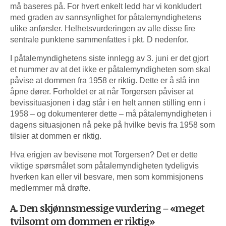
må baseres på. For hvert enkelt ledd har vi konkludert
med graden av sannsynlighet for påtalemyndighetens
ulike anførsler. Helhetsvurderingen av alle disse fire
sentrale punktene sammenfattes i pkt. D nedenfor.
I påtalemyndighetens siste innlegg av 3. juni er det gjort
et nummer av at det ikke er påtalemyndigheten som skal
påvise at dommen fra 1958 er riktig. Dette er å slå inn
åpne dører. Forholdet er at når Torgersen påviser at
bevissituasjonen i dag står i en helt annen stilling enn i
1958 – og dokumenterer dette – må påtalemyndigheten i
dagens situasjonen nå peke på hvilke bevis fra 1958 som
tilsier at dommen er riktig.
Hva erigjen av bevisene mot Torgersen? Det er dette
viktige spørsmålet som påtalemyndigheten tydeligvis
hverken kan eller vil besvare, men som kommisjonens
medlemmer må drøfte.
A. Den skjønnsmessige vurdering – «meget
tvilsomt om dommen er riktig»