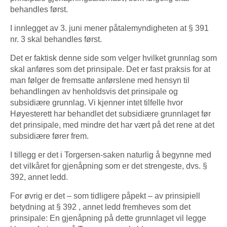
behandles først.
I innlegget av 3. juni mener påtalemyndigheten at § 391
nr. 3 skal behandles først.
Det er faktisk denne side som velger hvilket grunnlag som
skal anføres som det prinsipale. Det er fast praksis for at
man følger de fremsatte anførslene med hensyn til
behandlingen av henholdsvis det prinsipale og
subsidiære grunnlag. Vi kjenner intet tilfelle hvor
Høyesterett har behandlet det subsidiære grunnlaget før
det prinsipale, med mindre det har vært på det rene at det
subsidiære fører frem.
I tillegg er det i Torgersen-saken naturlig å begynne med
det vilkåret for gjenåpning som er det strengeste, dvs. §
392, annet ledd.
For øvrig er det – som tidligere påpekt – av prinsipiell
betydning at § 392 , annet ledd fremheves som det
prinsipale: En gjenåpning på dette grunnlaget vil legge