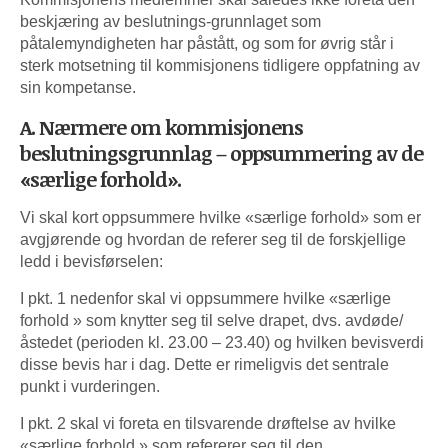
beskjæring av beslutnings-grunnlaget som
påtalemyndigheten har påstått, og som for øvrig står i
sterk motsetning til kommisjonens tidligere oppfatning av
sin kompetanse.
A. Nærmere om kommisjonens
beslutningsgrunnlag – oppsummering av de
«særlige forhold».
Vi skal kort oppsummere hvilke «særlige forhold» som er
avgjørende og hvordan de referer seg til de forskjellige
ledd i bevisførselen:
I pkt. 1 nedenfor skal vi oppsummere hvilke «særlige
forhold » som knytter seg til selve drapet, dvs. avdøde/
åstedet (perioden kl. 23.00 – 23.40) og hvilken bevisverdi
disse bevis har i dag. Dette er rimeligvis det sentrale
punkt i vurderingen.
I pkt. 2 skal vi foreta en tilsvarende drøftelse av hvilke
«særlige forhold » som refererer seg til den