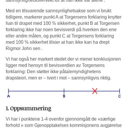
sannsynlighetsovervekt for at han ikke var alene .
Med en tilsvarende sannsynlighetsakse som vi brukt
tidligere, markerer punkt A at Torgersens forklaring knytter
han til drapet med 100 % sikkerhet, punkt B at Torgersen
forklaring ikke har noen bevisverdi på hverken den ene
eller andre måten, og punkt C at Torgersens forklaring
med 100 % sikkerhet tilsier at han ikke kan ha drept
Rigmor John sen .
Vi har også her markert stedet der vi mener konklusjonen
ligger med hensyn til bevisverdien av Torgersens
forklaring: Den støtter ikke påtalemyndighetens
drapsteori, men er – tvert i mot – sannsynligvis riktig.
1. Oppsummering
Vi har i punktene 1-4 ovenfor gjennomgått de «særlige
forhold » som Gjenopptakelses kommisjonens avgjørelse