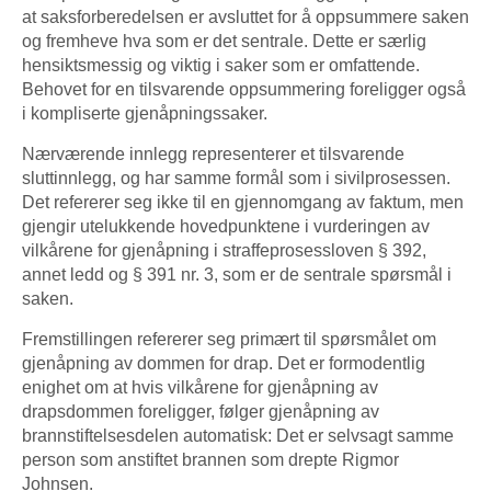
at saksforberedelsen er avsluttet for å oppsummere saken
og fremheve hva som er det sentrale. Dette er særlig
hensiktsmessig og viktig i saker som er omfattende.
Behovet for en tilsvarende oppsummering foreligger også
i kompliserte gjenåpningssaker.
Nærværende innlegg representerer et tilsvarende
sluttinnlegg, og har samme formål som i sivilprosessen.
Det refererer seg ikke til en gjennomgang av faktum, men
gjengir utelukkende hovedpunktene i vurderingen av
vilkårene for gjenåpning i straffeprosessloven § 392,
annet ledd og § 391 nr. 3, som er de sentrale spørsmål i
saken.
Fremstillingen refererer seg primært til spørsmålet om
gjenåpning av dommen for drap. Det er formodentlig
enighet om at hvis vilkårene for gjenåpning av
drapsdommen foreligger, følger gjenåpning av
brannstiftelsesdelen automatisk: Det er selvsagt samme
person som anstiftet brannen som drepte Rigmor
Johnsen.