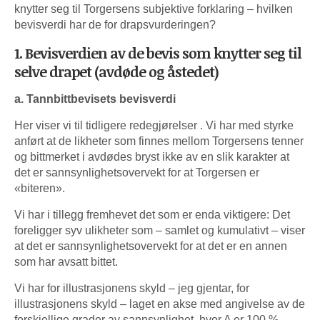
knytter seg til Torgersens subjektive forklaring – hvilken
bevisverdi har de for drapsvurderingen?
1. Bevisverdien av de bevis som knytter seg til
selve drapet (avdøde og åstedet)
a. Tannbittbevisets bevisverdi
Her viser vi til tidligere redegjørelser . Vi har med styrke
anført at de likheter som finnes mellom Torgersens tenner
og bittmerket i avdødes bryst ikke av en slik karakter at
det er sannsynlighetsovervekt for at Torgersen er
«biteren».
Vi har i tillegg fremhevet det som er enda viktigere: Det
foreligger syv ulikheter som – samlet og kumulativt – viser
at det er sannsynlighetsovervekt for at det er en annen
som har avsatt bittet.
Vi har for illustrasjonens skyld – jeg gjentar, for
illustrasjonens skyld – laget en akse med angivelse av de
forskjellige grader av sannsynlighet, hvor A er 100 %