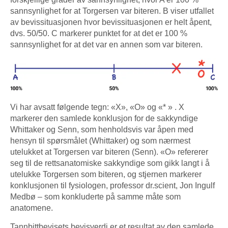
sannsynlighet for at Torgersen var biteren. B viser utfallet
av bevissituasjonen hvor bevissituasjonen er helt åpent,
dvs. 50/50. C markerer punktet for at det er 100 %
sannsynlighet for at det var en annen som var biteren.
Vi har avsatt følgende tegn: «X», «O» og «* » . X
markerer den samlede konklusjon for de sakkyndige
Whittaker og Senn, som henholdsvis var åpen med
hensyn til spørsmålet (Whittaker) og som nærmest
utelukket at Torgersen var biteren (Senn). «O» refererer
seg til de rettsanatomiske sakkyndige som gikk langt i å
utelukke Torgersen som biteren, og stjernen markerer
konklusjonen til fysiologen, professor dr.scient, Jon Ingulf
Medbø – som konkluderte på samme måte som
anatomene.
Tannbittbevisets bevisverdi er et resultat av den samlede