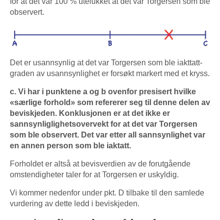
for at det var 100 % utelukket at det var Torgersen som ble
observert.
Det er usannsynlig at det var Torgersen som ble iakttatt-
graden av usannsynlighet er forsøkt markert med et kryss.
c. Vi har i punktene a og b ovenfor presisert hvilke
«særlige forhold» som refererer seg til denne delen av
beviskjeden. Konklusjonen er at det ikke er
sannsynliglighetsovervekt for at det var Torgersen
som ble observert. Det var etter all sannsynlighet var
en annen person som ble iaktatt.
Forholdet er altså at bevisverdien av de forutgående
omstendigheter taler for at Torgersen er uskyldig.
Vi kommer nedenfor under pkt. D tilbake til den samlede
vurdering av dette ledd i beviskjeden.