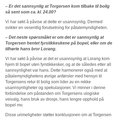
– Er det sannsynlig at Torgersen kom tilbake til bolig
så sent som ca. kl. 24.00?
Vi har søkt å påvise at dette er usannsynlig. Dermed
svikter en vesentlig forutsetning for påtalemyndigheten.
– Det neste spørsmålet er om det er sannsynlig at
Torgersen hentet fyrstikkeskene på bopel, eller om de
tilhørte hans bror Lorang.
Vi har søkt å påvise at det er usannsynlig at Lorang kom
hjem til bopel uten fyrstikkesker, og at de således etter all
sannsynlighet var hans. Dette harmonerer også med at
påtalemyndighetens øvrige anførsler med hensyn til
Torgersens retur til bolig som lider av en rekke
usannsynligheter og spekulasjoner. Vi minner i denne
forbindelse om påstanden om Torgersens ulogiske
veivalg, hans bruk av drosje, hans lengre opphold på
bopel mv.
Disse urimeligheter støtter konklusjonen om at Torgersen