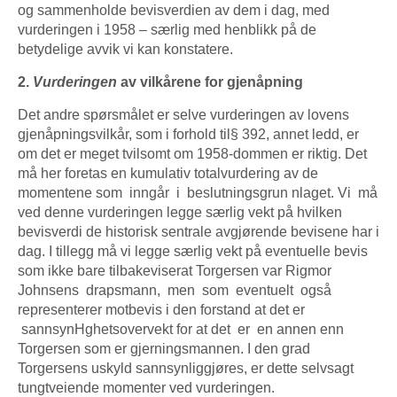
og sammenholde bevisverdien av dem i dag, med
vurderingen i 1958 – særlig med henblikk på de
betydelige avvik vi kan konstatere.
2.
Vurderingen
av vilkårene for gjenåpning
Det andre spørsmålet er selve vurderingen av lovens
gjenåpningsvilkår, som i forhold til§ 392, annet ledd, er
om det er meget tvilsomt om 1958-dommen er riktig. Det
må her foretas en kumulativ totalvurdering av de
momentene som inngår i beslutningsgrun nlaget. Vi må
ved denne vurderingen legge særlig vekt på hvilken
bevisverdi de historisk sentrale avgjørende bevisene har i
dag. I tillegg må vi legge særlig vekt på eventuelle bevis
som ikke bare tilbakeviserat Torgersen var Rigmor
Johnsens drapsmann, men som eventuelt også
representerer motbevis i den forstand at det er
sannsynHghetsovervekt for at det er en annen enn
Torgersen som er gjerningsmannen. I den grad
Torgersens uskyld sannsynliggjøres, er dette selvsagt
tungtveiende momenter ved vurderingen.