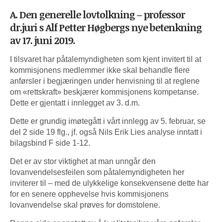
A. Den generelle lovtolkning – professor
dr.juri s Alf Petter Høgbergs nye betenkning
av 17. juni 2019.
I tilsvaret har påtalemyndigheten som kjent invitert til at
kommisjonens medlemmer ikke skal behandle flere
anførsler i begjæringen under henvisning til at reglene
om «rettskraft» beskjærer kommisjonens kompetanse.
Dette er gjentatt i innlegget av 3. d.m.
Dette er grundig imøtegått i vårt innlegg av 5. februar, se
del 2 side 19 flg., jf. også Nils Erik Lies analyse inntatt i
bilagsbind F side 1-12.
Det er av stor viktighet at man unngår den
lovanvendelsesfeilen som påtalemyndigheten her
inviterer til – med de ulykkelige konsekvensene dette har
for en senere opphevelse hvis kommisjonens
lovanvendelse skal prøves for domstolene.