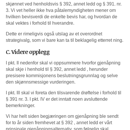
skjønnet ved henholdsvis § 392, annet ledd og § 391. nr.
3. Vi vet heller ikke hva påtalemyndigheten mener om
hvilken bevisverdi de enkelte bevis har, og hvordan de
skal vektes i forhold til hverandre.
Dette er rimeligvis også utslag av et overordnet
strategivalg, som vi bare kan ta til beklagelig etterret ning.
C. Videre opplegg
I pkt. Il nedenfor skal vi oppsummere hvorfor gjenåpning
skal skje i henhold til § 392, annet ledd , herunder
presisere kommisjonens beslutningsgrunnlag og selve
den skjønnsmessige vurderingen.
I pkt. Ill skal vi foreta den tilsvarende drøftelse i forhold til
§ 391 nr. 3. I pkt. IV er det inntatt noen avsluttende
bemerkninger.
Vi har helt siden begjæringen om gjenåpning ble sendt
for to år siden fremhevet at § 392 , annet ledd er vårt
prinsipale gjenåpningsalternativ, som følgelig skal