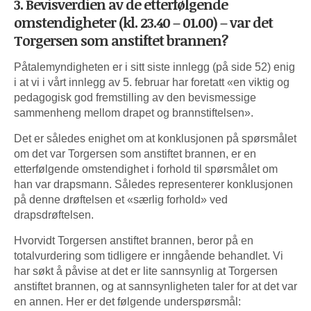
3. Bevisverdien av de etterfølgende
omstendigheter (kl. 23.40 – 01.00) – var det
Torgersen som anstiftet brannen?
Påtalemyndigheten er i sitt siste innlegg (på side 52) enig
i at vi i vårt innlegg av 5. februar har foretatt «en viktig og
pedagogisk god fremstilling av den bevismessige
sammenheng mellom drapet og brannstiftelsen».
Det er således enighet om at konklusjonen på spørsmålet
om det var Torgersen som anstiftet brannen, er en
etterfølgende omstendighet i forhold til spørsmålet om
han var drapsmann. Således representerer konklusjonen
på denne drøftelsen et «særlig forhold» ved
drapsdrøftelsen.
Hvorvidt Torgersen anstiftet brannen, beror på en
totalvurdering som tidligere er inngående behandlet. Vi
har søkt å påvise at det er lite sannsynlig at Torgersen
anstiftet brannen, og at sannsynligheten taler for at det var
en annen. Her er det følgende underspørsmål: