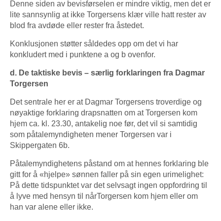
Denne siden av bevisførselen er mindre viktig, men det er
lite sannsynlig at ikke Torgersens klær ville hatt rester av
blod fra avdøde eller rester fra åstedet.
Konklusjonen støtter såldedes opp om det vi har
konkludert med i punktene a og b ovenfor.
d. De taktiske bevis – særlig forklaringen fra Dagmar
Torgersen
Det sentrale her er at Dagmar Torgersens troverdige og
nøyaktige forklaring drapsnatten om at Torgersen kom
hjem ca. kl. 23.30, antakelig noe før, det vil si samtidig
som påtalemyndigheten mener Torgersen var i
Skippergaten 6b.
Påtalemyndighetens påstand om at hennes forklaring ble
gitt for å «hjelpe» sønnen faller på sin egen urimelighet:
På dette tidspunktet var det selvsagt ingen oppfordring til
å lyve med hensyn til nårTorgersen kom hjem eller om
han var alene eller ikke.