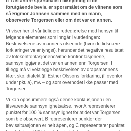
b. Det andre spørsmålet i tilknytning til de
forutgående bevis, er spørsmålet om de vitnene som
så Rigmor Johnsen sammen med en mann,
observerte Torgersen eller om det var en annen.
Vi viser her til vår tidligere redegjørelse med hensyn til
følgende elementer som inngår i vurderingen:
Beskrivelsene av mannens utseende (hvor de tidsnære
forklaringer veier tyngst), herunder det negative resultatet
av fotokonfrontasjonene/vitne-konfrontasjonene,
sannsynliggjør at det var en annen enn Torgersen. I
tillegg må vi vektlegge beskrivelsen av drapsmannens
klær, sko, dialekt (jf. Esther Olssons forklaring, jf. ovenfor
under pkt. a), mv. – og som overhodet ikke passer med
Torgersen.
Vi kan oppsummere også denne konklusjonen i en
tilsvarende sannsynlighetsakse, hvor A representerer
punktet for 100 % sannsynlighet for at det var Torgersen
som ble observert. B representerer punkter der
bevissituasjonen er helt åpen, og C representerer punktet