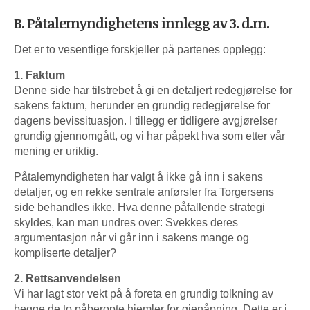
B. Påtalemyndighetens innlegg av 3. d.m.
Det er to vesentlige forskjeller på partenes opplegg:
1. Faktum
Denne side har tilstrebet å gi en detaljert redegjørelse for
sakens faktum, herunder en grundig redegjørelse for
dagens bevissituasjon. I tillegg er tidligere avgjørelser
grundig gjennomgått, og vi har påpekt hva som etter vår
mening er uriktig.
Påtalemyndigheten har valgt å ikke gå inn i sakens
detaljer, og en rekke sentrale anførsler fra Torgersens
side behandles ikke. Hva denne påfallende strategi
skyldes, kan man undres over: Svekkes deres
argumentasjon når vi går inn i sakens mange og
kompliserte detaljer?
2. Rettsanvendelsen
Vi har lagt stor vekt på å foreta en grundig tolkning av
begge de to påberopte hjemler for gjenåpning. Dette er i