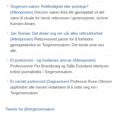
Torgersen-saken: Rettferdighet eller prestisje?
(Aftenposten)
Dersom saken ikke blir gjenopptatt vil det
være til skade for norsk rettsvesen i generasjoner, skriver
Karsten Alnæs.
Jan Tennøe: Det dreier seg om vår alles rettssikkerhet
(Aftenposten)
Rettsvesenet jukser for å forhindre
gjenopptakelse av Torgersensaken. Det burde uroe oss
alle.
Et justismord – og medienes ansvar (Aftenposten)
Professorene Per Brandtzæg og Ståle Eskeland etterlyser
kritisk journalistikk i Torgersensaken.
Et varslet justismord (Dagsavisen)
Professor Rune Ottosen
oppfordrer alle norske redaktører til å sette seg inn i
Torgersensaken.
Tweets fra @torgersensaken