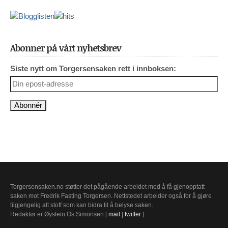
Abonner på vårt nyhetsbrev
Siste nytt om Torgersensaken rett i innboksen:
Torgersensaken.no støtter det pågående arbeidet med å få gjenopptatt
saken mot Fredrik Fasting Torgersen. Nettstedet arbeider også for å gjøre
tilgjengelig alt stoff som kan bidra til å belyse saken.
Redaktør er Øystein Os Simonsen [
mail
|
twitter
]