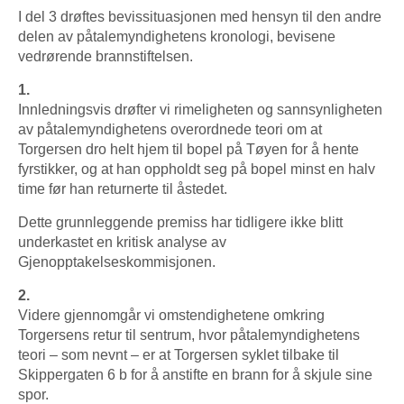
I del 3 drøftes bevissituasjonen med hensyn til den andre
delen av påtalemyndighetens kronologi, bevisene
vedrørende brannstiftelsen.
1.
Innledningsvis drøfter vi rimeligheten og sannsynligheten
av påtalemyndighetens overordnede teori om at
Torgersen dro helt hjem til bopel på Tøyen for å hente
fyrstikker, og at han oppholdt seg på bopel minst en halv
time før han returnerte til åstedet.
Dette grunnleggende premiss har tidligere ikke blitt
underkastet en kritisk analyse av
Gjenopptakelseskommisjonen.
2.
Videre gjennomgår vi omstendighetene omkring
Torgersens retur til sentrum, hvor påtalemyndighetens
teori – som nevnt – er at Torgersen syklet tilbake til
Skippergaten 6 b for å anstifte en brann for å skjule sine
spor.