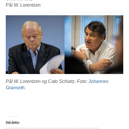
Pål W. Lorentzen
Pål W. Lorentzen og Cato Schiøtz. Foto:
Johannes
Granseth
.
Del dette: