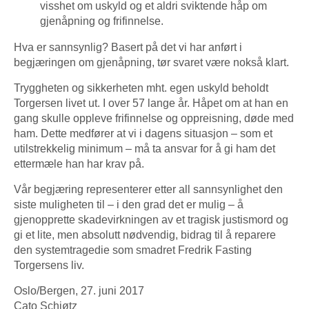
visshet om uskyld og et aldri sviktende håp om
gjenåpning og frifinnelse.
Hva er sannsynlig? Basert på det vi har anført i
begjæringen om gjenåpning, tør svaret være nokså klart.
Tryggheten og sikkerheten mht. egen uskyld beholdt
Torgersen livet ut. I over 57 lange år. Håpet om at han en
gang skulle oppleve frifinnelse og oppreisning, døde med
ham. Dette medfører at vi i dagens situasjon – som et
utilstrekkelig minimum – må ta ansvar for å gi ham det
ettermæle han har krav på.
Vår begjæring representerer etter all sannsynlighet den
siste muligheten til – i den grad det er mulig – å
gjenopprette skadevirkningen av et tragisk justismord og
gi et lite, men absolutt nødvendig, bidrag til å reparere
den systemtragedie som smadret Fredrik Fasting
Torgersens liv.
Oslo/Bergen, 27. juni 2017
Cato Schiøtz