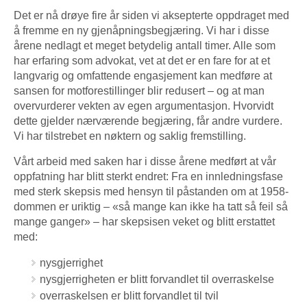
Det er nå drøye fire år siden vi aksepterte oppdraget med
å fremme en ny gjenåpningsbegjæring. Vi har i disse
årene nedlagt et meget betydelig antall timer. Alle som
har erfaring som advokat, vet at det er en fare for at et
langvarig og omfattende engasjement kan medføre at
sansen for motforestillinger blir redusert – og at man
overvurderer vekten av egen argumentasjon. Hvorvidt
dette gjelder nærværende begjæring, får andre vurdere.
Vi har tilstrebet en nøktern og saklig fremstilling.
Vårt arbeid med saken har i disse årene medført at vår
oppfatning har blitt sterkt endret: Fra en innledningsfase
med sterk skepsis med hensyn til påstanden om at 1958-
dommen er uriktig – «så mange kan ikke ha tatt så feil så
mange ganger» – har skepsisen veket og blitt erstattet
med:
nysgjerrighet
nysgjerrigheten er blitt forvandlet til overraskelse
overraskelsen er blitt forvandlet til tvil