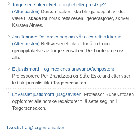
Torgersen-saken: Rettferdighet eller prestisje?
(Aftenposten)
Dersom saken ikke blir gjenopptatt vil det
være til skade for norsk rettsvesen i generasjoner, skriver
Karsten Alnæs.
Jan Tennøe: Det dreier seg om vår alles rettssikkerhet
(Aftenposten)
Rettsvesenet jukser for å forhindre
gjenopptakelse av Torgersensaken. Det burde uroe oss
alle.
Et justismord – og medienes ansvar (Aftenposten)
Professorene Per Brandtzæg og Ståle Eskeland etterlyser
kritisk journalistikk i Torgersensaken.
Et varslet justismord (Dagsavisen)
Professor Rune Ottosen
oppfordrer alle norske redaktører til å sette seg inn i
Torgersensaken.
Tweets fra @torgersensaken