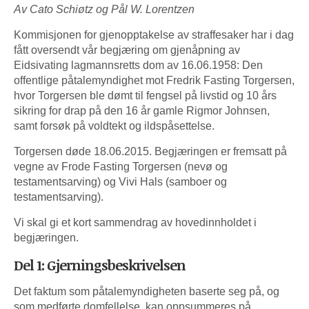
Av Cato Schiøtz og Pål W. Lorentzen
Kommisjonen for gjenopptakelse av straffesaker har i dag
fått oversendt vår begjæring om gjenåpning av
Eidsivating lagmannsretts dom av 16.06.1958: Den
offentlige påtalemyndighet mot Fredrik Fasting Torgersen,
hvor Torgersen ble dømt til fengsel på livstid og 10 års
sikring for drap på den 16 år gamle Rigmor Johnsen,
samt forsøk på voldtekt og ildspåsettelse.
Torgersen døde 18.06.2015. Begjæringen er fremsatt på
vegne av Frode Fasting Torgersen (nevø og
testamentsarving) og Vivi Hals (samboer og
testamentsarving).
Vi skal gi et kort sammendrag av hovedinnholdet i
begjæringen.
Del 1: Gjerningsbeskrivelsen
Det faktum som påtalemyndigheten baserte seg på, og
som medførte domfellelse, kan oppsummeres på