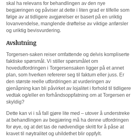
skal ha relevans for behandlingen av den nye
begjæringen og påviser at dette i liten grad er tilfelle som
følge av at tidligere avgjørelser er basert på en uriktig
lovanvendelse, manglende drøftelse av viktige anførsler
og uriktig bevisvurdering.
Avslutning
Torgersen-saken reiser omfattende og delvis kompliserte
faktiske spørsmål. Vi stiller spørsmålet om
hovedutfordringen i Torgersensaken ligger på et annet
plan, som hverken refererer seg til faktum eller juss. Er
den største reelle utfordringen at vurderingen av
gjenåpning kan bli påvirket av lojalitet i forhold til tidligere
vedtak og/eller en forhåndsoppfatning om at Torgersen er
skyldig?
Dette kan vi i så fall gjøre lite med – utover å understreke
at behandlingen av begjæring må ha denne utfordringen
for øye, og at det tas de nødvendige skritt for å påse at
kravet til nøytralitet og uhildethet blir oppfylt.