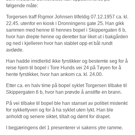
følgende måte:
Torgersen traff Rigmor Johnsen tilfeldig 07.12.1957 ca. kl.
22.45. utenfor en kiosk i Dronningens gate 25. Han gikk
sammen med henne til hennes bopel i Skippergaten 6 b,
hvor han drepte henne og deretter bar liket ut i bakgården
og ned i kjelleren hvor han stablet opp et bål rundt
avdøde.
Han hadde imidlertid ikke fyrstikker og bestemte seg for å
reise hjem til bopel i Tore Hunds vei 24 på Tøyen for å
hente fyrstikker, hvor han ankom ca. kl. 24.00.
Etter ca. en halv time på bopel syklet Torgersen tilbake til
Skippergaten 6 b, hvor han prøvde å anstifte en brann.
På vei tilbake til bopel ble han stanset av politiet mistenkt
for sykkeltyveri og for å ha syklet uten lykt. Han ble
anholdt og senere siktet, tiltalt og dømt for drapet.
I begjæringens del 1 presenterer vi sakens ytre ramme.