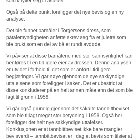
som knytter seg til åstedet.
Også på dette punkt foreligger det nye bevis og en ny
analyse.
Det ble funnet barnåler i Torgersens dress, som
påtalemyndigheten anførte skrev seg fra et juletre som
ble brukt som en del av bålet rundt avdøde.
Vi påviser at disse barnålene med stor sannsynlighet kan
henføres til en tidligere eier av dressen. Denne analysen
er utvidet i forhold til det som er anført i tidligere
begjæringer. Vi går nøye gjennom de nye sakkyndige
uttalelsene som foreligger i saken. Det er ubestridt at
disse konkluderer på en helt annen måte enn det som ble
lagt til grunn i 1958.
Vi går også grundig gjennom det såkalte tannbittbeviset,
som ble tillagt meget stor betydning i 1958. Også her
foreligger det helt nye sakkyndige uttalelser.
Konklusjonen er at tannbittbeviset ikke bare mangler
bevisverdi – tannbittbeviset er i dag et bevis som tilsier at