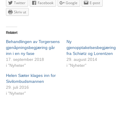
Twitter
Facebook
Google
E-post
Skriv ut
Relatert
Behandlingen av Torgersens
Ny
gjenåpningsbegjæring går
gjenopptakelsesbegjæring
inn i en ny fase
fra Schiøtz og Lorentzen
17. september 2018
29. august 2014
i "Nyheter"
i "Nyheter"
Helen Sæter klages inn for
Sivilombudsmannen
29. juli 2016
i "Nyheter"