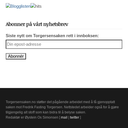
Abonner på vårt nyhetsbrev
Siste nytt om Torgersensaken rett i innboksen:
Torgersensaken.no støtter det pågående arbeidet med å få gjenopptatt
saken mot Fredrik Fasting Torgersen. Nettstedet arbeider også for å gjøre
tilgjengelig alt stoff som kan bidra til å belyse saken.
Redaktør er Øystein Os Simonsen [
mail
|
twitter
]