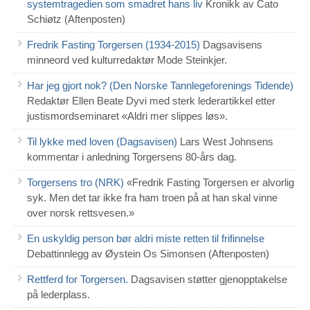
systemtragedien som smadret hans liv
Kronikk av Cato
Schiøtz (Aftenposten)
Fredrik Fasting Torgersen (1934-2015)
Dagsavisens
minneord ved kulturredaktør Mode Steinkjer.
Har jeg gjort nok? (Den Norske Tannlegeforenings Tidende)
Redaktør Ellen Beate Dyvi med sterk lederartikkel etter
justismordseminaret «Aldri mer slippes løs».
Til lykke med loven (Dagsavisen)
Lars West Johnsens
kommentar i anledning Torgersens 80-års dag.
Torgersens tro (NRK)
«Fredrik Fasting Torgersen er alvorlig
syk. Men det tar ikke fra ham troen på at han skal vinne
over norsk rettsvesen.»
En uskyldig person bør aldri miste retten til frifinnelse
Debattinnlegg av Øystein Os Simonsen (Aftenposten)
Rettferd for Torgersen.
Dagsavisen støtter gjenopptakelse
på lederplass.