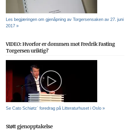
Les begjæringen om gjenåpning av Torgersensaken av 27. juni
2017 »
VIDEO: Hvorfor er dommen mot Fredrik Fasting
Torgersen uriktig?
Se Cato Schiøtz´ foredrag på Litteraturhuset i Oslo »
Støtt gjenopptakelse