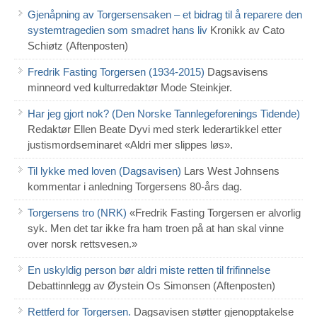
Gjenåpning av Torgersensaken – et bidrag til å reparere den
systemtragedien som smadret hans liv
Kronikk av Cato
Schiøtz (Aftenposten)
Fredrik Fasting Torgersen (1934-2015)
Dagsavisens
minneord ved kulturredaktør Mode Steinkjer.
Har jeg gjort nok? (Den Norske Tannlegeforenings Tidende)
Redaktør Ellen Beate Dyvi med sterk lederartikkel etter
justismordseminaret «Aldri mer slippes løs».
Til lykke med loven (Dagsavisen)
Lars West Johnsens
kommentar i anledning Torgersens 80-års dag.
Torgersens tro (NRK)
«Fredrik Fasting Torgersen er alvorlig
syk. Men det tar ikke fra ham troen på at han skal vinne
over norsk rettsvesen.»
En uskyldig person bør aldri miste retten til frifinnelse
Debattinnlegg av Øystein Os Simonsen (Aftenposten)
Rettferd for Torgersen.
Dagsavisen støtter gjenopptakelse