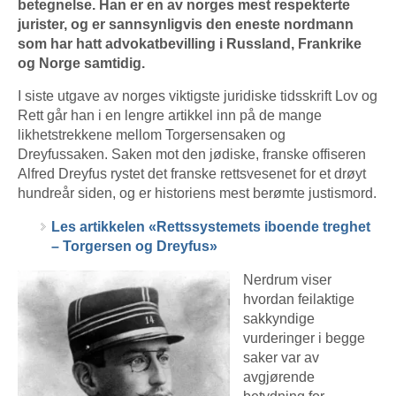
betegnelse. Han er en av norges mest respekterte
jurister, og er sannsynligvis den eneste nordmann
som har hatt advokatbevilling i Russland, Frankrike
og Norge samtidig.
I siste utgave av norges viktigste juridiske tidsskrift Lov og
Rett går han i en lengre artikkel inn på de mange
likhetstrekkene mellom Torgersensaken og
Dreyfussaken. Saken mot den jødiske, franske offiseren
Alfred Dreyfus rystet det franske rettsvesenet for et drøyt
hundreår siden, og er historiens mest berømte justismord.
Les artikkelen «Rettssystemets iboende treghet
– Torgersen og Dreyfus»
Nerdrum viser
hvordan feilaktige
sakkyndige
vurderinger i begge
saker var av
avgjørende