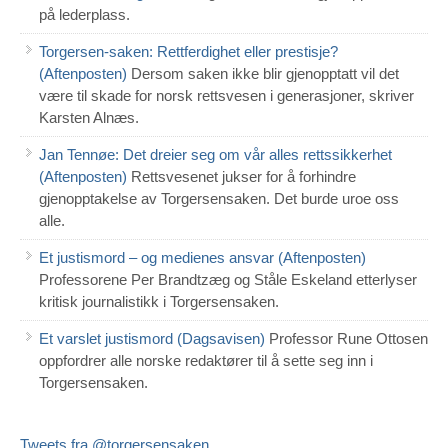
på lederplass.
Torgersen-saken: Rettferdighet eller prestisje?
(Aftenposten)
Dersom saken ikke blir gjenopptatt vil det
være til skade for norsk rettsvesen i generasjoner, skriver
Karsten Alnæs.
Jan Tennøe: Det dreier seg om vår alles rettssikkerhet
(Aftenposten)
Rettsvesenet jukser for å forhindre
gjenopptakelse av Torgersensaken. Det burde uroe oss
alle.
Et justismord – og medienes ansvar (Aftenposten)
Professorene Per Brandtzæg og Ståle Eskeland etterlyser
kritisk journalistikk i Torgersensaken.
Et varslet justismord (Dagsavisen)
Professor Rune Ottosen
oppfordrer alle norske redaktører til å sette seg inn i
Torgersensaken.
Tweets fra @torgersensaken