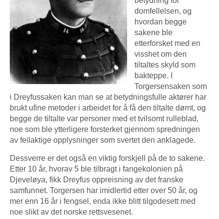
betydning for
domfellelsen, og
hvordan begge
sakene ble
etterforsket med en
visshet om den
tiltaltes skyld som
bakteppe. I
Torgersensaken som
i Dreyfussaken kan man se at betydningsfulle aktører har
brukt ufine metoder i arbeidet for å få den tiltalte dømt, og
begge de tiltalte var personer med et tvilsomt rulleblad,
noe som ble ytterligere forsterket gjennom spredningen
av feilaktige opplysninger som svertet den anklagede.
Dessverre er det også en viktig forskjell på de to sakene.
Etter 10 år, hvorav 5 ble tilbragt i fangekolonien på
Djeveløya, fikk Dreyfus oppreisning av det franske
samfunnet. Torgersen har imidlertid etter over 50 år, og
mer enn 16 år i fengsel, enda ikke blitt tilgodesett med
noe slikt av det norske rettsvesenet.