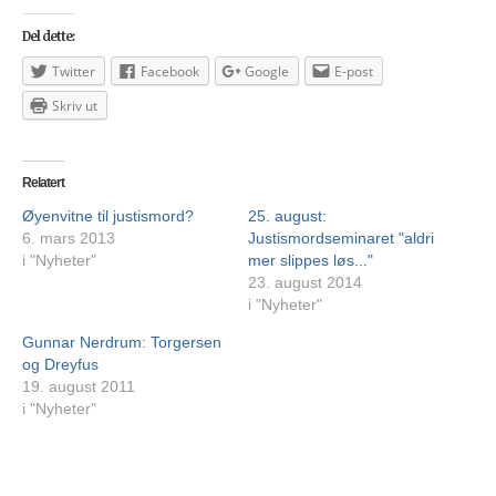
Del dette:
Twitter
Facebook
Google
E-post
Skriv ut
Relatert
Øyenvitne til justismord?
25. august:
6. mars 2013
Justismordseminaret "aldri
i "Nyheter"
mer slippes løs..."
23. august 2014
i "Nyheter"
Gunnar Nerdrum: Torgersen
og Dreyfus
19. august 2011
i "Nyheter"