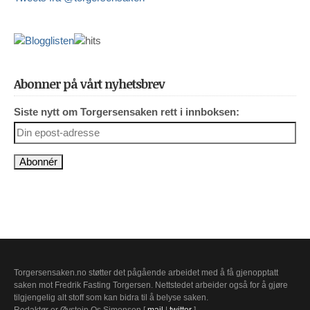
Abonner på vårt nyhetsbrev
Siste nytt om Torgersensaken rett i innboksen:
Torgersensaken.no støtter det pågående arbeidet med å få gjenopptatt
saken mot Fredrik Fasting Torgersen. Nettstedet arbeider også for å gjøre
tilgjengelig alt stoff som kan bidra til å belyse saken.
Redaktør er Øystein Os Simonsen [
mail
|
twitter
]