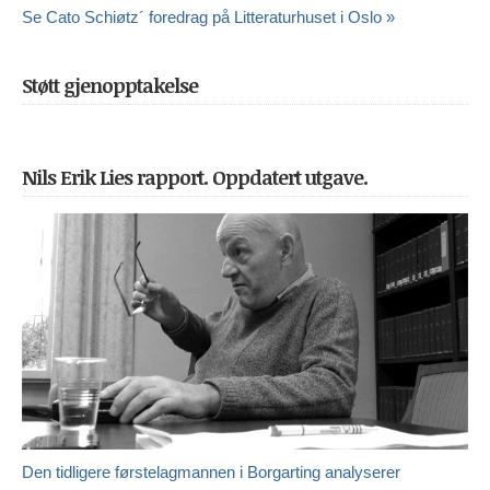
Se Cato Schiøtz´ foredrag på Litteraturhuset i Oslo »
Støtt gjenopptakelse
Nils Erik Lies rapport. Oppdatert utgave.
Den tidligere førstelagmannen i Borgarting analyserer