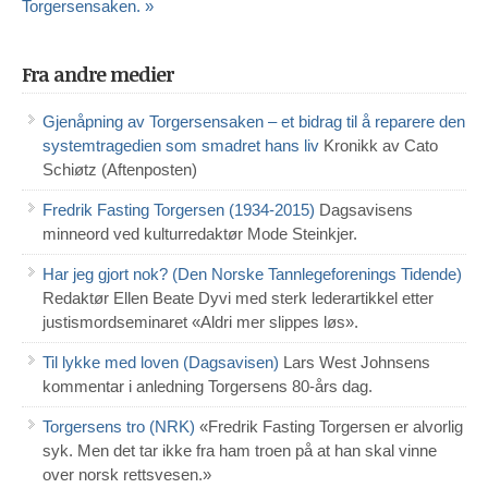
Torgersensaken. »
Fra andre medier
Gjenåpning av Torgersensaken – et bidrag til å reparere den
systemtragedien som smadret hans liv
Kronikk av Cato
Schiøtz (Aftenposten)
Fredrik Fasting Torgersen (1934-2015)
Dagsavisens
minneord ved kulturredaktør Mode Steinkjer.
Har jeg gjort nok? (Den Norske Tannlegeforenings Tidende)
Redaktør Ellen Beate Dyvi med sterk lederartikkel etter
justismordseminaret «Aldri mer slippes løs».
Til lykke med loven (Dagsavisen)
Lars West Johnsens
kommentar i anledning Torgersens 80-års dag.
Torgersens tro (NRK)
«Fredrik Fasting Torgersen er alvorlig
syk. Men det tar ikke fra ham troen på at han skal vinne
over norsk rettsvesen.»