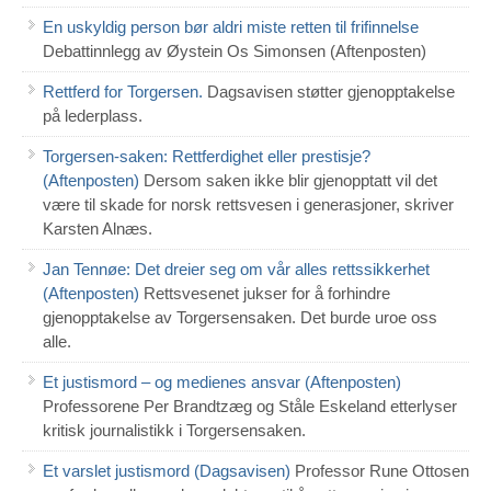
En uskyldig person bør aldri miste retten til frifinnelse
Debattinnlegg av Øystein Os Simonsen (Aftenposten)
Rettferd for Torgersen.
Dagsavisen støtter gjenopptakelse
på lederplass.
Torgersen-saken: Rettferdighet eller prestisje?
(Aftenposten)
Dersom saken ikke blir gjenopptatt vil det
være til skade for norsk rettsvesen i generasjoner, skriver
Karsten Alnæs.
Jan Tennøe: Det dreier seg om vår alles rettssikkerhet
(Aftenposten)
Rettsvesenet jukser for å forhindre
gjenopptakelse av Torgersensaken. Det burde uroe oss
alle.
Et justismord – og medienes ansvar (Aftenposten)
Professorene Per Brandtzæg og Ståle Eskeland etterlyser
kritisk journalistikk i Torgersensaken.
Et varslet justismord (Dagsavisen)
Professor Rune Ottosen