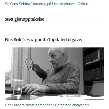
Se Cato Schiøtz´ foredrag på Litteraturhuset i Oslo »
Støtt gjenopptakelse
Nils Erik Lies rapport. Oppdatert utgave.
Den tidligere førstelagmannen i Borgarting analyserer