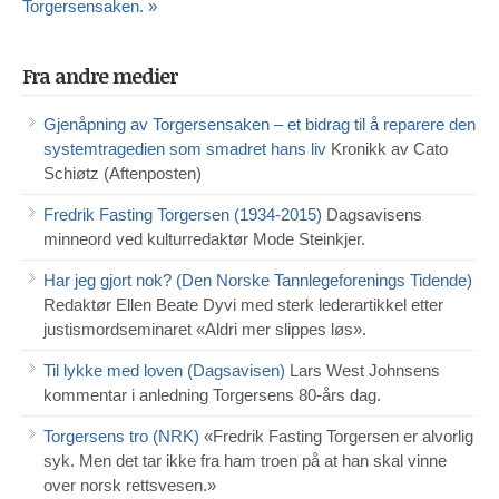
Torgersensaken. »
Fra andre medier
Gjenåpning av Torgersensaken – et bidrag til å reparere den
systemtragedien som smadret hans liv
Kronikk av Cato
Schiøtz (Aftenposten)
Fredrik Fasting Torgersen (1934-2015)
Dagsavisens
minneord ved kulturredaktør Mode Steinkjer.
Har jeg gjort nok? (Den Norske Tannlegeforenings Tidende)
Redaktør Ellen Beate Dyvi med sterk lederartikkel etter
justismordseminaret «Aldri mer slippes løs».
Til lykke med loven (Dagsavisen)
Lars West Johnsens
kommentar i anledning Torgersens 80-års dag.
Torgersens tro (NRK)
«Fredrik Fasting Torgersen er alvorlig
syk. Men det tar ikke fra ham troen på at han skal vinne
over norsk rettsvesen.»