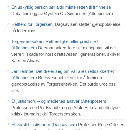
En uskyldig person bør aldri miste retten til frifinnelse
Debattinnlegg av Øystein Os Simonsen (Aftenposten)
Rettferd for Torgersen.
Dagsavisen støtter gjenopptakelse
på lederplass.
Torgersen-saken: Rettferdighet eller prestisje?
(Aftenposten)
Dersom saken ikke blir gjenopptatt vil det
være til skade for norsk rettsvesen i generasjoner, skriver
Karsten Alnæs.
Jan Tennøe: Det dreier seg om vår alles rettssikkerhet
(Aftenposten)
Rettsvesenet jukser for å forhindre
gjenopptakelse av Torgersensaken. Det burde uroe oss
alle.
Et justismord – og medienes ansvar (Aftenposten)
Professorene Per Brandtzæg og Ståle Eskeland etterlyser
kritisk journalistikk i Torgersensaken.
Et varslet justismord (Dagsavisen)
Professor Rune Ottosen