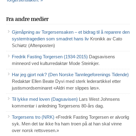
Torgersensaken. »
Fra andre medier
Gjenåpning av Torgersensaken – et bidrag til å reparere den
systemtragedien som smadret hans liv
Kronikk av Cato
Schiøtz (Aftenposten)
Fredrik Fasting Torgersen (1934-2015)
Dagsavisens
minneord ved kulturredaktør Mode Steinkjer.
Har jeg gjort nok? (Den Norske Tannlegeforenings Tidende)
Redaktør Ellen Beate Dyvi med sterk lederartikkel etter
justismordseminaret «Aldri mer slippes løs».
Til lykke med loven (Dagsavisen)
Lars West Johnsens
kommentar i anledning Torgersens 80-års dag.
Torgersens tro (NRK)
«Fredrik Fasting Torgersen er alvorlig
syk. Men det tar ikke fra ham troen på at han skal vinne
over norsk rettsvesen.»