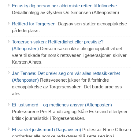
En uskyldig person bør aldri miste retten til frifinnelse
Debattinnlegg av Øystein Os Simonsen (Aftenposten)
Rettferd for Torgersen.
Dagsavisen støtter gjenopptakelse
på lederplass.
Torgersen-saken: Rettferdighet eller prestisje?
(Aftenposten)
Dersom saken ikke blir gjenopptatt vil det
være til skade for norsk rettsvesen i generasjoner, skriver
Karsten Alnæs.
Jan Tennøe: Det dreier seg om vår alles rettssikkerhet
(Aftenposten)
Rettsvesenet jukser for å forhindre
gjenopptakelse av Torgersensaken. Det burde uroe oss
alle.
Et justismord – og medienes ansvar (Aftenposten)
Professorene Per Brandtzæg og Ståle Eskeland etterlyser
kritisk journalistikk i Torgersensaken.
Et varslet justismord (Dagsavisen)
Professor Rune Ottosen
oppfordrer alle norske redaktører til å sette seg inn i