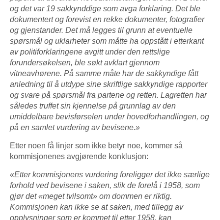
og det var 19 sakkynddige som avga forklaring. Det ble
dokumentert og forevist en rekke dokumenter, fotografier
og gjenstander. Det må legges til grunn at eventuelle
spørsmål og uklarheter som måtte ha oppstått i etterkant
av politiforklaringene avgitt under den rettslige
forundersøkelsen, ble søkt avklart gjennom
vitneavhørene. På samme måte har de sakkyndige fått
anledning til å utdype sine skriftlige sakkyndige rapporter
og svare på spørsmål fra partene og retten. Lagretten har
således truffet sin kjennelse på grunnlag av den
umiddelbare bevisførselen under hovedforhandlingen, og
på en samlet vurdering av bevisene.»
Etter noen få linjer som ikke betyr noe, kommer så
kommisjonenes avgjørende konklusjon:
«E
tter kommisjonens vurdering foreligger det ikke særlige
forhold ved bevisene i saken, slik de forelå i 1958, som
gjør det «meget tvilsomt» om dommen er riktig.
Kommisjonen kan ikke se at saken, med tillegg av
opplysninger som er kommet til etter 1958, kan