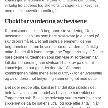
kommisjonsmedlemmene (særlig juristene blant dem)
virkelig tro at deres logiske kortslutninger kan likestilles
med en full hovedforhandling?
Uholdbar vurdering av bevisene
Kommisjonen plikter å begrunne sin vurdering. Dette i
motsetning til en jury som bare skal svare ja eller nei på
skyldspørsmålet. Det helt sentrale element i denne
begrunnelsen er om bevisene når de vurderes på riktig
måte, holder til å kunne begrunne Togersens skyld. Det er
bare denne vurderingen som kan vise at Torgersen har
fått den behandling han utvilsomt har krav på eller at
kommisjonen har gjort det den skal. Alt annet
kommisjonen måtte mene eller gi uttrykk for, er uvesentlig
og av underordnet betydning sammenlignet med dette.
Det skjer neppe ofte, kanskje har det ikke skjedd i det
hele tatt, at en større andel av bevisene har sviktet enn i
Torgersens sak. Bevisene selvsagt vurdert etter hvor stor
sikkerhet de ga for sakens utfall og ikke etter antall. Når