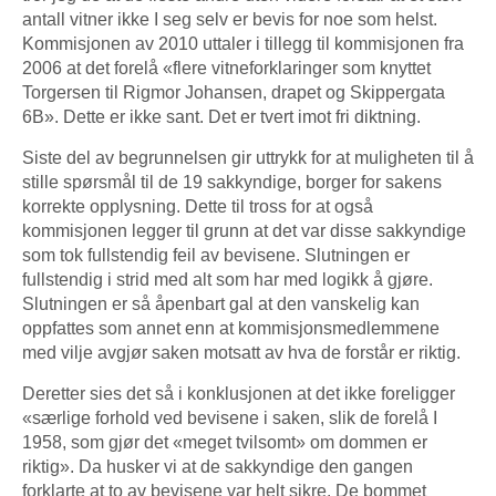
antall vitner ikke I seg selv er bevis for noe som helst.
Kommisjonen av 2010 uttaler i tillegg til kommisjonen fra
2006 at det forelå «flere vitneforklaringer som knyttet
Torgersen til Rigmor Johansen, drapet og Skippergata
6B». Dette er ikke sant. Det er tvert imot fri diktning.
Siste del av begrunnelsen gir uttrykk for at muligheten til å
stille spørsmål til de 19 sakkyndige, borger for sakens
korrekte opplysning. Dette til tross for at også
kommisjonen legger til grunn at det var disse sakkyndige
som tok fullstendig feil av bevisene. Slutningen er
fullstendig i strid med alt som har med logikk å gjøre.
Slutningen er så åpenbart gal at den vanskelig kan
oppfattes som annet enn at kommisjonsmedlemmene
med vilje avgjør saken motsatt av hva de forstår er riktig.
Deretter sies det så i konklusjonen at det ikke foreligger
«særlige forhold ved bevisene i saken, slik de forelå I
1958, som gjør det «meget tvilsomt» om dommen er
riktig». Da husker vi at de sakkyndige den gangen
forklarte at to av bevisene var helt sikre. De bommet