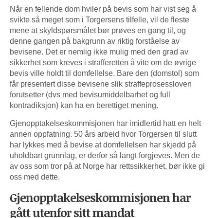
Når en fellende dom hviler på bevis som har vist seg å
svikte så meget som i Torgersens tilfelle, vil de fleste
mene at skyldspørsmålet bør prøves en gang til, og
denne gangen på bakgrunn av riktig forståelse av
bevisene. Det er nemlig ikke mulig med den grad av
sikkerhet som kreves i strafferetten å vite om de øvrige
bevis ville holdt til domfellelse. Bare den (domstol) som
får presentert disse bevisene slik straffeprosessloven
forutsetter (dvs med bevisumiddelbarhet og full
kontradiksjon) kan ha en berettiget mening.
Gjenopptakelseskommisjonen har imidlertid hatt en helt
annen oppfatning. 50 års arbeid hvor Torgersen til slutt
har lykkes med å bevise at domfellelsen har skjedd på
uholdbart grunnlag, er derfor så langt forgjeves. Men de
av oss som tror på at Norge har rettssikkerhet, bør ikke gi
oss med dette.
Gjenopptakelseskommisjonen har
gått utenfor sitt mandat