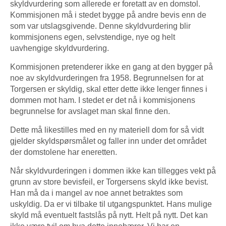
skyldvurdering som allerede er foretatt av en domstol.
Kommisjonen må i stedet bygge på andre bevis enn de
som var utslagsgivende. Denne skyldvurdering blir
kommisjonens egen, selvstendige, nye og helt
uavhengige skyldvurdering.
Kommisjonen pretenderer ikke en gang at den bygger på
noe av skyldvurderingen fra 1958. Begrunnelsen for at
Torgersen er skyldig, skal etter dette ikke lenger finnes i
dommen mot ham. I stedet er det nå i kommisjonens
begrunnelse for avslaget man skal finne den.
Dette må likestilles med en ny materiell dom for så vidt
gjelder skyldspørsmålet og faller inn under det området
der domstolene har eneretten.
Når skyldvurderingen i dommen ikke kan tillegges vekt på
grunn av store bevisfeil, er Torgersens skyld ikke bevist.
Han må da i mangel av noe annet betraktes som
uskyldig. Da er vi tilbake til utgangspunktet. Hans mulige
skyld må eventuelt fastslås på nytt. Helt på nytt. Det kan