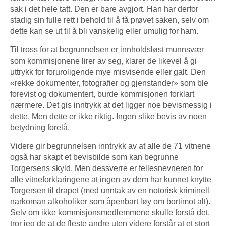
sak i det hele tatt. Den er bare avgjort. Han har derfor
stadig sin fulle rett i behold til å få prøvet saken, selv om
dette kan se ut til å bli vanskelig eller umulig for ham.
Til tross for at begrunnelsen er innholdsløst munnsvær
som kommisjonene lirer av seg, klarer de likevel å gi
uttrykk for foruroligende mye misvisende eller galt. Den
«rekke dokumenter, fotografier og gjenstander» som ble
forevist og dokumentert, burde kommisjonen forklart
nærmere. Det gis inntrykk at det ligger noe bevismessig i
dette. Men dette er ikke riktig. Ingen slike bevis av noen
betydning forelå.
Videre gir begrunnelsen inntrykk av at alle de 71 vitnene
også har skapt et bevisbilde som kan begrunne
Torgersens skyld. Men dessverre er fellesnevneren for
alle vitneforklaringene at ingen av dem har kunnet knytte
Torgersen til drapet (med unntak av en notorisk kriminell
narkoman alkoholiker som åpenbart løy om bortimot alt).
Selv om ikke kommisjonsmedlemmene skulle forstå det,
tror jeg de at de fleste andre uten videre forstår at et stort