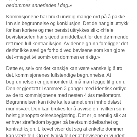
bedømmes annerledes I dag.»
Kommisjonene har brukt unødig mange ord på å pakke
inn sin begrunnelse og konklusjon. Det de har gitt uttrykk
for kan kortere og mer persist uttrykkes slik: «Hele
bevisførselen har skjedd umiddelbart for den dømmende
rett med full kontradiksjon. Av denne grunn foreligger det
derfor ikke særlige forhold ved bevisene som kan gjøre
det «meget tvilsomt» om dommen er riktig.»
Dette er, selv om det kanskje kan være vanskelig å tro
det, kommisjonenes fullstendige begrunnelse. At
begrunnelsen er gjennomtenkt, må man legge til grunn.
Den er gjentatt til sammen 3 ganger med identisk ordlyd
av de to kommisjonene med nesten 4 års mellomrom.
Begrunnelsen kan ikke kalles annet enn innholdsløst
munnsvær. Den kan brukes for å avvise en hvilken som
helst gjenopptakelsesbegjæring. Det er jo nemlig slik at
enhver straffedom bygger på bevisumiddelbarhet og
kontradiksjon. Likevel viser det seg at enkelte dommer
kan være feil. Og en typisk feil er at bevisene er vurdert