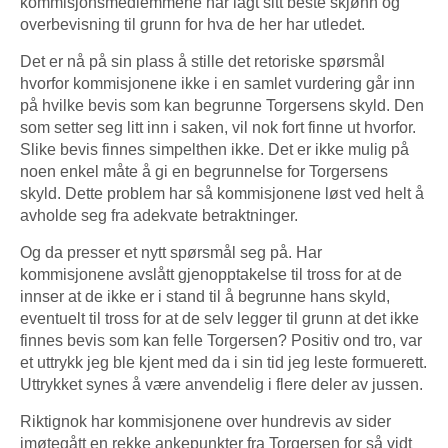
kommisjonsmedlemmene har lagt sitt beste skjønn og
overbevisning til grunn for hva de her har utledet.
Det er nå på sin plass å stille det retoriske spørsmål
hvorfor kommisjonene ikke i en samlet vurdering går inn
på hvilke bevis som kan begrunne Torgersens skyld. Den
som setter seg litt inn i saken, vil nok fort finne ut hvorfor.
Slike bevis finnes simpelthen ikke. Det er ikke mulig på
noen enkel måte å gi en begrunnelse for Torgersens
skyld. Dette problem har så kommisjonene løst ved helt å
avholde seg fra adekvate betraktninger.
Og da presser et nytt spørsmål seg på. Har
kommisjonene avslått gjenopptakelse til tross for at de
innser at de ikke er i stand til å begrunne hans skyld,
eventuelt til tross for at de selv legger til grunn at det ikke
finnes bevis som kan felle Torgersen? Positiv ond tro, var
et uttrykk jeg ble kjent med da i sin tid jeg leste formuerett.
Uttrykket synes å være anvendelig i flere deler av jussen.
Riktignok har kommisjonene over hundrevis av sider
imøtegått en rekke ankepunkter fra Torgersen for så vidt