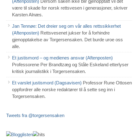
(Aftenposten)
Dersom saken ikke blir gjenopptatt vil det
være til skade for norsk rettsvesen i generasjoner, skriver
Karsten Alnæs.
Jan Tennøe: Det dreier seg om vår alles rettssikkerhet
(Aftenposten)
Rettsvesenet jukser for å forhindre
gjenopptakelse av Torgersensaken. Det burde uroe oss
alle.
Et justismord – og medienes ansvar (Aftenposten)
Professorene Per Brandtzæg og Ståle Eskeland etterlyser
kritisk journalistikk i Torgersensaken.
Et varslet justismord (Dagsavisen)
Professor Rune Ottosen
oppfordrer alle norske redaktører til å sette seg inn i
Torgersensaken.
Tweets fra @torgersensaken