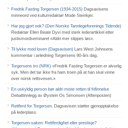
Fredrik Fasting Torgersen (1934-2015)
Dagsavisens
minneord ved kulturredaktør Mode Steinkjer.
Har jeg gjort nok? (Den Norske Tannlegeforenings Tidende)
Redaktør Ellen Beate Dyvi med sterk lederartikkel etter
justismordseminaret «Aldri mer slippes løs».
Til lykke med loven (Dagsavisen)
Lars West Johnsens
kommentar i anledning Torgersens 80-års dag.
Torgersens tro (NRK)
«Fredrik Fasting Torgersen er alvorlig
syk. Men det tar ikke fra ham troen på at han skal vinne
over norsk rettsvesen.»
En uskyldig person bør aldri miste retten til frifinnelse
Debattinnlegg av Øystein Os Simonsen (Aftenposten)
Rettferd for Torgersen.
Dagsavisen støtter gjenopptakelse
på lederplass.
Torgersen-saken: Rettferdighet eller prestisje?