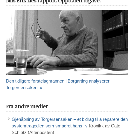
Nils Erik Lies rapport. Oppdatert utgave.
Den tidligere førstelagmannen i Borgarting analyserer
Torgersensaken. »
Fra andre medier
Gjenåpning av Torgersensaken – et bidrag til å reparere den
systemtragedien som smadret hans liv
Kronikk av Cato
Schiøtz (Aftenposten)