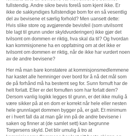
fullstendig. Andre sikre bevis forelå som kjent ikke. Er
ikke de sakkyndiges fullstendige bom for en så vesentlig
del av bevisene et særlig forhold? Men uansett dette:
Hvis slike store og avgjørende bevisfeil (som utvilsomt
ble lagt til grunn under skyldvurderingen) ikke gjør det
tvilsomt om dommen er riktig, hva skal da til? Og hvordan
kan kommisjonene ha en oppfatning om at det ikke er
tvilsomt om dommen er riktig, når de ikke har vurdert noen
av de andre bevisene?
Her må man bare konstatere at kommisjonsmedlemmene
har kastet alle hemninger over bord for å nå det mål som
de på forhånd må ha bestemt seg for. Sunn fornuft har de
helt forlatt. Eller er det fornuften som har forlatt dem?
Dersom vanlig logikk legges til grunn, er det ikke mulig å
være sikker på at en dom er korrekt når hele eller nesten
hele grunnlaget dommen bygger på, er galt. Et minimum
er i hvert fall da at man går inn på de andre bevisene i
saken og finner at (de samlet sett) kan begrunne
Torgersens skyld. Det blir umulig å tro at