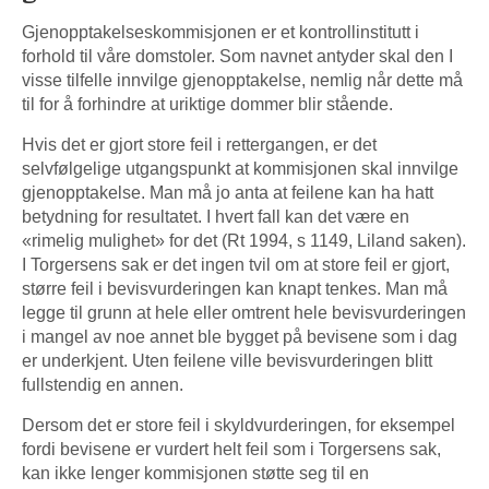
Gjenopptakelseskommisjonen er et kontrollinstitutt i
forhold til våre domstoler. Som navnet antyder skal den I
visse tilfelle innvilge gjenopptakelse, nemlig når dette må
til for å forhindre at uriktige dommer blir stående.
Hvis det er gjort store feil i rettergangen, er det
selvfølgelige utgangspunkt at kommisjonen skal innvilge
gjenopptakelse. Man må jo anta at feilene kan ha hatt
betydning for resultatet. I hvert fall kan det være en
«rimelig mulighet» for det (Rt 1994, s 1149, Liland saken).
I Torgersens sak er det ingen tvil om at store feil er gjort,
større feil i bevisvurderingen kan knapt tenkes. Man må
legge til grunn at hele eller omtrent hele bevisvurderingen
i mangel av noe annet ble bygget på bevisene som i dag
er underkjent. Uten feilene ville bevisvurderingen blitt
fullstendig en annen.
Dersom det er store feil i skyldvurderingen, for eksempel
fordi bevisene er vurdert helt feil som i Torgersens sak,
kan ikke lenger kommisjonen støtte seg til en