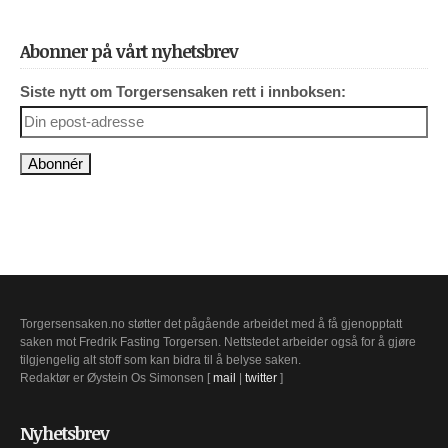
Abonner på vårt nyhetsbrev
Siste nytt om Torgersensaken rett i innboksen:
Torgersensaken.no støtter det pågående arbeidet med å få gjenopptatt
saken mot Fredrik Fasting Torgersen. Nettstedet arbeider også for å gjøre
tilgjengelig alt stoff som kan bidra til å belyse saken.
Redaktør er Øystein Os Simonsen [
mail
|
twitter
]
Nyhetsbrev