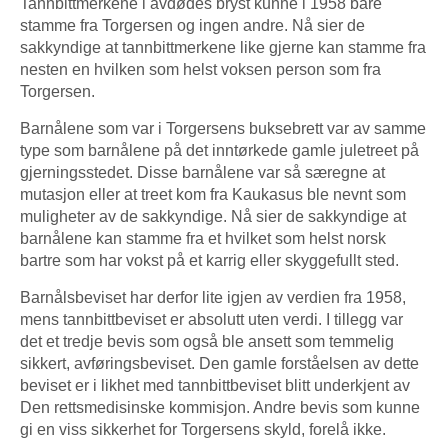
Tannbittmerkene i avdødes bryst kunne i 1958 bare
stamme fra Torgersen og ingen andre. Nå sier de
sakkyndige at tannbittmerkene like gjerne kan stamme fra
nesten en hvilken som helst voksen person som fra
Torgersen.
Barnålene som var i Torgersens buksebrett var av samme
type som barnålene på det inntørkede gamle juletreet på
gjerningsstedet. Disse barnålene var så særegne at
mutasjon eller at treet kom fra Kaukasus ble nevnt som
muligheter av de sakkyndige. Nå sier de sakkyndige at
barnålene kan stamme fra et hvilket som helst norsk
bartre som har vokst på et karrig eller skyggefullt sted.
Barnålsbeviset har derfor lite igjen av verdien fra 1958,
mens tannbittbeviset er absolutt uten verdi. I tillegg var
det et tredje bevis som også ble ansett som temmelig
sikkert, avføringsbeviset. Den gamle forståelsen av dette
beviset er i likhet med tannbittbeviset blitt underkjent av
Den rettsmedisinske kommisjon. Andre bevis som kunne
gi en viss sikkerhet for Torgersens skyld, forelå ikke.