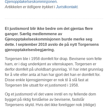
Gjenopptakelseskommisjonen
.
Artikkelen er tidligere trykket i
Juristkontakt
.
Et justismord blir ikke bedre om det gjentas flere
ganger. Særlig medlemmene av
Gjenopptakelseskommisjonen burde merke seg
dette. I september 2010 avslo de på nytt Torgersens
gjenopptakelsesbegjæring.
Torgersen ble i 1958 domfelt for drap. Bevisene som felte
ham, er i dag underkjent av vitenskapen. Torgersen er
derfor domfelt på uholdbart grunnlag. Vi har intet grunnlag
for å vite eller anta at han har gjort det han er domfelt for.
Disse enkle kjensgjerninger er nok til å slå fast at
Torgersen ble utsatt for et justismord i 1958.
Og et justismord vil det være inntil en ny fellende dom
bygget på riktig forståelse av bevisene, fastslår
Torgersens skyld. Hvis det ikke foreligger nok (riktige)