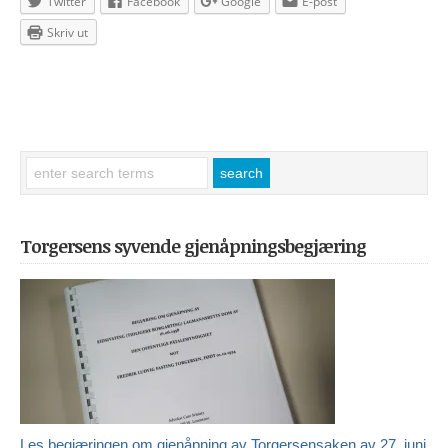
Twitter
Facebook
Google
E-post
Skriv ut
Torgersens syvende gjenåpningsbegjæring
Les begjæringen om gjenåpning av Torgersensaken av 27. juni