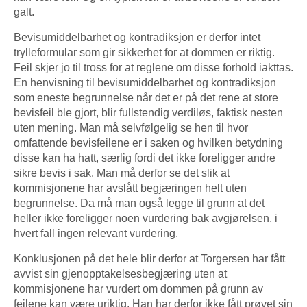
galt.
Bevisumiddelbarhet og kontradiksjon er derfor intet
trylleformular som gir sikkerhet for at dommen er riktig.
Feil skjer jo til tross for at reglene om disse forhold iakttas.
En henvisning til bevisumiddelbarhet og kontradiksjon
som eneste begrunnelse når det er på det rene at store
bevisfeil ble gjort, blir fullstendig verdiløs, faktisk nesten
uten mening. Man må selvfølgelig se hen til hvor
omfattende bevisfeilene er i saken og hvilken betydning
disse kan ha hatt, særlig fordi det ikke foreligger andre
sikre bevis i sak. Man må derfor se det slik at
kommisjonene har avslått begjæringen helt uten
begrunnelse. Da må man også legge til grunn at det
heller ikke foreligger noen vurdering bak avgjørelsen, i
hvert fall ingen relevant vurdering.
Konklusjonen på det hele blir derfor at Torgersen har fått
avvist sin gjenopptakelsesbegjæring uten at
kommisjonene har vurdert om dommen på grunn av
feilene kan være uriktig. Han har derfor ikke fått prøvet sin