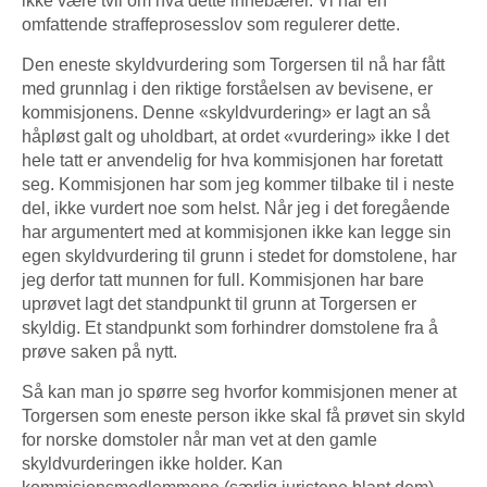
ikke være tvil om hva dette innebærer. Vi har en
omfattende straffeprosesslov som regulerer dette.
Den eneste skyldvurdering som Torgersen til nå har fått
med grunnlag i den riktige forståelsen av bevisene, er
kommisjonens. Denne «skyldvurdering» er lagt an så
håpløst galt og uholdbart, at ordet «vurdering» ikke I det
hele tatt er anvendelig for hva kommisjonen har foretatt
seg. Kommisjonen har som jeg kommer tilbake til i neste
del, ikke vurdert noe som helst. Når jeg i det foregående
har argumentert med at kommisjonen ikke kan legge sin
egen skyldvurdering til grunn i stedet for domstolene, har
jeg derfor tatt munnen for full. Kommisjonen har bare
uprøvet lagt det standpunkt til grunn at Torgersen er
skyldig. Et standpunkt som forhindrer domstolene fra å
prøve saken på nytt.
Så kan man jo spørre seg hvorfor kommisjonen mener at
Torgersen som eneste person ikke skal få prøvet sin skyld
for norske domstoler når man vet at den gamle
skyldvurderingen ikke holder. Kan