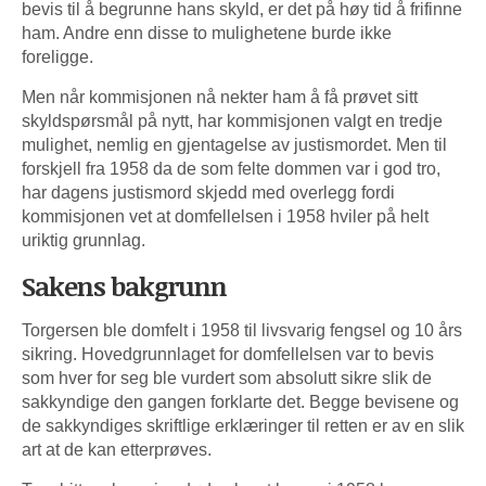
bevis til å begrunne hans skyld, er det på høy tid å frifinne
ham. Andre enn disse to mulighetene burde ikke
foreligge.
Men når kommisjonen nå nekter ham å få prøvet sitt
skyldspørsmål på nytt, har kommisjonen valgt en tredje
mulighet, nemlig en gjentagelse av justismordet. Men til
forskjell fra 1958 da de som felte dommen var i god tro,
har dagens justismord skjedd med overlegg fordi
kommisjonen vet at domfellelsen i 1958 hviler på helt
uriktig grunnlag.
Sakens bakgrunn
Torgersen ble domfelt i 1958 til livsvarig fengsel og 10 års
sikring. Hovedgrunnlaget for domfellelsen var to bevis
som hver for seg ble vurdert som absolutt sikre slik de
sakkyndige den gangen forklarte det. Begge bevisene og
de sakkyndiges skriftlige erklæringer til retten er av en slik
art at de kan etterprøves.