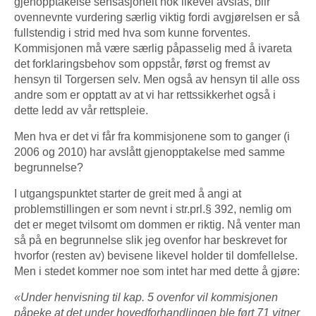
gjenopptakelse sensasjonelt nok likevel avslås, blir
ovennevnte vurdering særlig viktig fordi avgjørelsen er så
fullstendig i strid med hva som kunne forventes.
Kommisjonen må være særlig påpasselig med å ivareta
det forklaringsbehov som oppstår, først og fremst av
hensyn til Torgersen selv. Men også av hensyn til alle oss
andre som er opptatt av at vi har rettssikkerhet også i
dette ledd av vår rettspleie.
Men hva er det vi får fra kommisjonene som to ganger (i
2006 og 2010) har avslått gjenopptakelse med samme
begrunnelse?
I utgangspunktet starter de greit med å angi at
problemstillingen er som nevnt i str.prl.§ 392, nemlig om
det er meget tvilsomt om dommen er riktig. Nå venter man
så på en begrunnelse slik jeg ovenfor har beskrevet for
hvorfor (resten av) bevisene likevel holder til domfellelse.
Men i stedet kommer noe som intet har med dette å gjøre:
«Under henvisning til kap. 5 ovenfor vil kommisjonen
påpeke at det under hovedforhandlingen ble ført 71 vitner