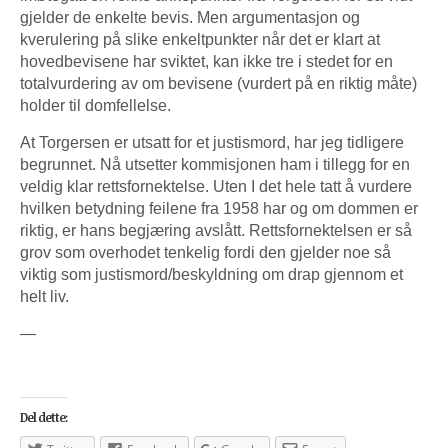
gjelder de enkelte bevis. Men argumentasjon og
kverulering på slike enkeltpunkter når det er klart at
hovedbevisene har sviktet, kan ikke tre i stedet for en
totalvurdering av om bevisene (vurdert på en riktig måte)
holder til domfellelse.
At Torgersen er utsatt for et justismord, har jeg tidligere
begrunnet. Nå utsetter kommisjonen ham i tillegg for en
veldig klar rettsfornektelse. Uten I det hele tatt å vurdere
hvilken betydning feilene fra 1958 har og om dommen er
riktig, er hans begjæring avslått. Rettsfornektelsen er så
grov som overhodet tenkelig fordi den gjelder noe så
viktig som justismord/beskyldning om drap gjennom et
helt liv.
—
Del dette: