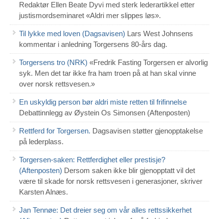
Redaktør Ellen Beate Dyvi med sterk lederartikkel etter
justismordseminaret «Aldri mer slippes løs».
Til lykke med loven (Dagsavisen)
Lars West Johnsens
kommentar i anledning Torgersens 80-års dag.
Torgersens tro (NRK)
«Fredrik Fasting Torgersen er alvorlig
syk. Men det tar ikke fra ham troen på at han skal vinne
over norsk rettsvesen.»
En uskyldig person bør aldri miste retten til frifinnelse
Debattinnlegg av Øystein Os Simonsen (Aftenposten)
Rettferd for Torgersen.
Dagsavisen støtter gjenopptakelse
på lederplass.
Torgersen-saken: Rettferdighet eller prestisje?
(Aftenposten)
Dersom saken ikke blir gjenopptatt vil det
være til skade for norsk rettsvesen i generasjoner, skriver
Karsten Alnæs.
Jan Tennøe: Det dreier seg om vår alles rettssikkerhet