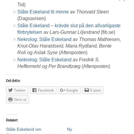
Tid)
Ståle Eskeland til minne
av
Thorvald Steen
(Dagsavisen)
Ståle Eskeland – krävde slut på den allvarligaste
förbrytelsen
av
Lars-Gunnar Liljestrand
(fib.se)
Nekrolog: Ståle Eskeland
av
Thomas Mathiesen,
Knut-Olav Haraldseid, Maria Rydland, Bente
Roli og Aslak Syse
(Aftenposten)
Nekrolog: Ståle Eskeland
av
Fredrik S.
Heffermehl og Per Brandtzæg
(Aftenposten)
Del dette:
Twitter
Facebook
Google
E-post
Skriv ut
Relatert
Ståle Eskeland om
Ny