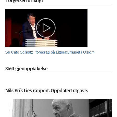
Torgersen uriktig?
Se Cato Schiøtz´ foredrag på Litteraturhuset i Oslo »
Støtt gjenopptakelse
Nils Erik Lies rapport. Oppdatert utgave.