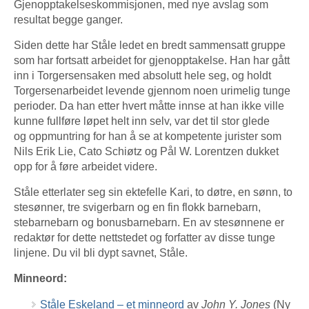
Gjenopptakelseskommisjonen, med nye avslag som
resultat begge ganger.
Siden dette har Ståle ledet en bredt sammensatt gruppe
som har fortsatt arbeidet for gjenopptakelse. Han har gått
inn i Torgersensaken med absolutt hele seg, og holdt
Torgersenarbeidet levende gjennom noen urimelig tunge
perioder. Da han etter hvert måtte innse at han ikke ville
kunne fullføre løpet helt inn selv, var det til stor glede
og oppmuntring for han å se at kompetente jurister som
Nils Erik Lie, Cato Schiøtz og Pål W. Lorentzen dukket
opp for å føre arbeidet videre.
Ståle etterlater seg sin ektefelle Kari, to døtre, en sønn, to
stesønner, tre svigerbarn og en fin flokk barnebarn,
stebarnebarn og bonusbarnebarn. En av stesønnene er
redaktør for dette nettstedet og forfatter av disse tunge
linjene. Du vil bli dypt savnet, Ståle.
Minneord:
Ståle Eskeland – et minneord
av
John Y. Jones
(Ny