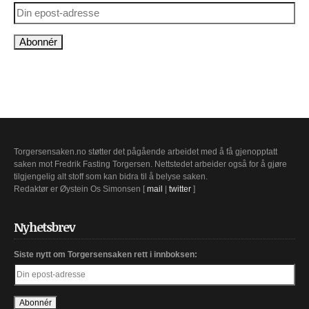
Torgersensaken.no støtter det pågående arbeidet med å få gjenopptatt
saken mot Fredrik Fasting Torgersen. Nettstedet arbeider også for å gjøre
tilgjengelig alt stoff som kan bidra til å belyse saken.
Redaktør er Øystein Os Simonsen [
mail
|
twitter
]
Nyhetsbrev
Siste nytt om Torgersensaken rett i innboksen: