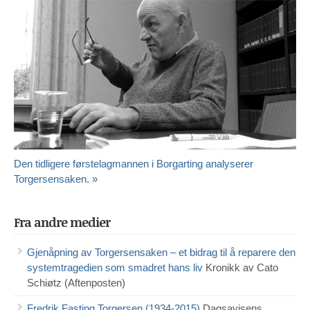
Den tidligere førstelagmannen i Borgarting analyserer
Torgersensaken. »
Fra andre medier
Gjenåpning av Torgersensaken – et bidrag til å reparere den
systemtragedien som smadret hans liv
Kronikk av Cato
Schiøtz (Aftenposten)
Fredrik Fasting Torgersen (1934-2015)
Dagsavisens