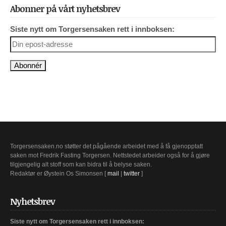
Abonner på vårt nyhetsbrev
Siste nytt om Torgersensaken rett i innboksen:
Torgersensaken.no støtter det pågående arbeidet med å få gjenopptatt
saken mot Fredrik Fasting Torgersen. Nettstedet arbeider også for å gjøre
tilgjengelig alt stoff som kan bidra til å belyse saken.
Redaktør er Øystein Os Simonsen [
mail
|
twitter
]
Nyhetsbrev
Siste nytt om Torgersensaken rett i innboksen: