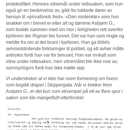
protokollført. Hennes vitnemål under rettssaken, som hun
også gir en beskrivelse av, gikk for lukkede dører av
hensyn til «privatlivets fred». «Den mistenkte» som hun
snakker om i brevet er etter alt og dømme Asbjørn G.,
som bodde sammen med sin mor i leiligheten rett ovenfor
kjelleren der Rigmor ble funnet. Det var han som ringte og
meldte fra om at det brant i kjelleren. Han ga tildels
selvmotstridende forklaringer til politiet, og ett avhør måtte
avbrytes fordi han var for beruset. Han var innkalt som
vitne under rettssaken, men vitnemålet ble ikke noe av,
sannsynligvis fordi han ikke møtte opp.
Vi understreker at vi ikke har noen formening om hvem
som begikk drapet i Skippergata. Når vi trekker frem
Asbjørn G., er det kun som eksempel på ett av flere spor i
saken som ble mangelfullt etterforsket.