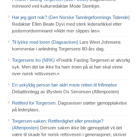
minneord ved kulturredaktør Mode Steinkjer.
Har jeg gjort nok? (Den Norske Tannlegeforenings Tidende)
Redaktør Ellen Beate Dyvi med sterk lederartikkel etter
justismordseminaret «Aldri mer slippes løs».
Til lykke med loven (Dagsavisen)
Lars West Johnsens
kommentar i anledning Torgersens 80-års dag.
Torgersens tro (NRK)
«Fredrik Fasting Torgersen er alvorlig
syk. Men det tar ikke fra ham troen på at han skal vinne
over norsk rettsvesen.»
En uskyldig person bør aldri miste retten til frifinnelse
Debattinnlegg av Øystein Os Simonsen (Aftenposten)
Rettferd for Torgersen.
Dagsavisen støtter gjenopptakelse
på lederplass.
Torgersen-saken: Rettferdighet eller prestisje?
(Aftenposten)
Dersom saken ikke blir gjenopptatt vil det
være til skade for norsk rettsvesen i generasjoner, skriver