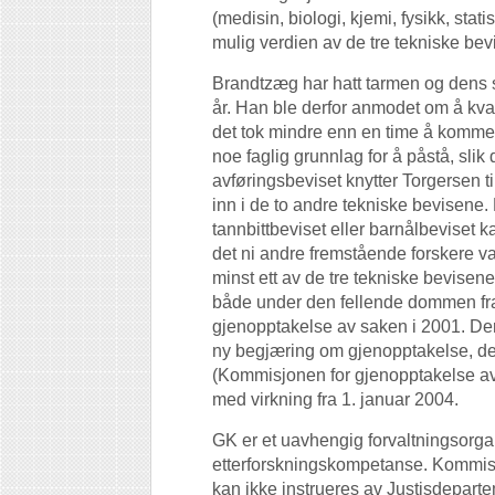
(medisin, biologi, kjemi, fysikk, stat
mulig verdien av de tre tekniske be
Brandtzæg har hatt tarmen og dens se
år. Han ble derfor anmodet om å kva
det tok mindre enn en time å komme t
noe faglig grunnlag for å påstå, slik
avføringsbeviset knytter Torgersen t
inn i de to andre tekniske bevisene
tannbittbeviset eller barnålbeviset k
det ni andre fremstående forskere va
minst ett av de tre tekniske bevise
både under den fellende dommen fr
gjenopptakelse av saken i 2001. De
ny begjæring om gjenopptakelse, 
(Kommisjonen for gjenopptakelse av 
med virkning fra 1. januar 2004.
GK er et uavhengig forvaltningsorga
etterforskningskompetanse. Kommisj
kan ikke instrueres av Justisdeparte