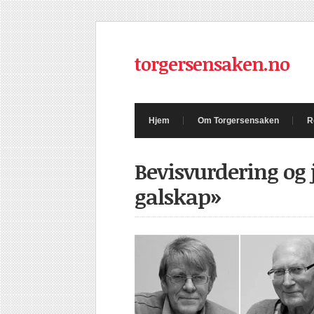
torgersensaken.no
Hjem
Om Torgersensaken
R
Bevisvurdering og 
galskap»