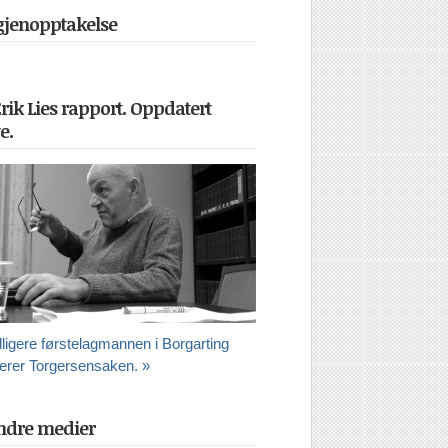
 gjenopptakelse
Erik Lies rapport. Oppdatert
e.
dligere førstelagmannen i Borgarting
erer Torgersensaken. »
ndre medier