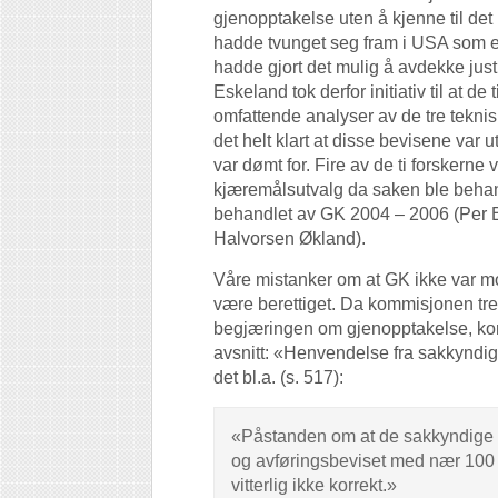
gjenopptakelse uten å kjenne til de
hadde tvunget seg fram i USA som 
hadde gjort det mulig å avdekke justi
Eskeland tok derfor initiativ til at 
omfattende analyser av de tre tekni
det helt klart at disse bevisene var u
var dømt for. Fire av de ti forskern
kjæremålsutvalg da saken ble behand
behandlet av GK 2004 – 2006 (Per 
Halvorsen Økland).
Våre mistanker om at GK ikke var mot
være berettiget. Da kommisjonen tr
begjæringen om gjenopptakelse, komm
avsnitt: «Henvendelse fra sakkyndi
det bl.a. (s. 517):
«Påstanden om at de sakkyndige i 1
og avføringsbeviset med nær 100 % 
vitterlig ikke korrekt.»