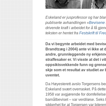
Eskeland er jusprofessor og har blan
publiserte avhandlingen «
Bevisene 
drivende kraft i arbeidet for å få g
teksten er hentet fra
Festskrift til F
Da vi begynte arbeidet med bevis
Brandtzæg i 2004) ante vi ikke at 
andre, grunnleggende ny erkjenne
straffesaker er. Vi visste at det i v
oppsiktsvekkende funn og grense
skje som et resultat av studiet av 
uventet.
Da Høyesterett avslo Torgersens be
Eskeland svært overrasket. På dette t
1958 var avgjørende for domfellelsen
barnålbeviset – var verdiløse. Seks b
sikkerhet for at Torgersen var bite