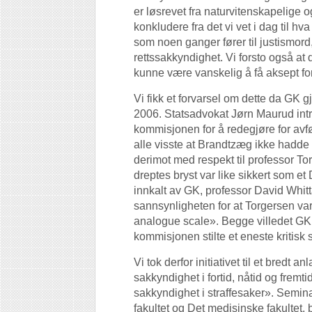
er løsrevet fra naturvitenskapelige
konkludere fra det vi vet i dag til hv
som noen ganger fører til justismord, er
rettssakkyndighet. Vi forsto også 
kunne være vanskelig å få aksept for 
Vi fikk et forvarsel om dette da GK 
2006. Statsadvokat Jørn Maurud int
kommisjonen for å redegjøre for avf
alle visste at Brandtzæg ikke hadd
derimot med respekt til professor Tor
dreptes bryst var like sikkert som e
innkalt av GK, professor David Whitta
sannsynligheten for at Torgersen va
analogue scale». Begge villedet GK 
kommisjonen stilte et eneste kritisk 
Vi tok derfor initiativet til et bredt
sakkyndighet i fortid, nåtid og fremt
sakkyndighet i straffesaker». Semina
fakultet og Det medisinske fakultet, b