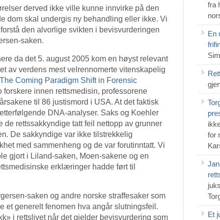
fra
relser derved ikke ville kunne innvirke på den
nor
e dom skal undergis ny behandling eller ikke. Vi
e forstå den alvorlige svikten i bevisvurderingen
En u
ersen-saken.
frif
Sim
enere da det 5. august 2005 kom en høyst relevant
er et av verdens mest velrennomerte vitenskapelig
Ret
The Coming Paradigm Shift in Forensic
gje
to forskere innen rettsmedisin, professorene
sakene til 86 justismord i USA. At det faktisk
Tor
d etterfølgende DNA-analyser. Saks og Koehler
pre
de de rettssakkyndige tatt feil nettopp av grunner
ikke
n. De sakkyndige var ikke tilstrekkelig
for
 likhet med sammenheng og de var forutinntatt. Vi
Kar
 ble gjort i Liland-saken, Moen-sakene og en
Jan
ttsmedisinske erklæringer hadde ført til
ret
juk
Torgersen-saken og andre norske straffesaker som
Tor
e et generelt fenomen hva angår slutningsfeil.
Et 
k» i rettslivet når det gjelder bevisvurdering som