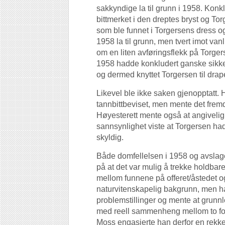
sakkyndige la til grunn i 1958. Konk
bittmerket i den dreptes bryst og Tor
som ble funnet i Torgersens dress og
1958 la til grunn, men tvert imot vanli
om en liten avføringsflekk på Torge
1958 hadde konkludert ganske sikker
og dermed knyttet Torgersen til drap
Likevel ble ikke saken gjenopptatt.
tannbittbeviset, men mente det fremde
Høyesterett mente også at angivelig
sannsynlighet viste at Torgersen ha
skyldig.
Både domfellelsen i 1958 og avsla
på at det var mulig å trekke holdb
mellom funnene på offeret/åstedet o
naturvitenskapelig bakgrunn, men h
problemstillinger og mente at grunn
med reell sammenheng mellom to fo
Moss engasjerte han derfor en rekke