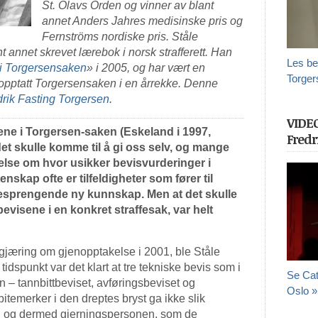
St. Olavs Orden og vinner av blant
annet Anders Jahres medisinske pris og
Fernströms nordiske pris. Ståle
t annet skrevet lærebok i norsk strafferett. Han
Les be
i Torgersensaken
» i 2005, og har vært en
Torger
jenopptatt Torgersensaken i en årrekke. Denne
redrik Fasting Torgersen
.
VIDE
ene i Torgersen-saken (Eskeland i 1997,
Fredr
det skulle komme til å gi oss selv, og mange
lse om hvor usikker bevisvurderinger i
itenskap ofte er tilfeldigheter som fører til
sprengende ny kunnskap. Men at det skulle
bevisene i en konkret straffesak, var helt
gjæring om gjenopptakelse i 2001, ble Ståle
idspunkt var det klart at tre tekniske bevis som i
Se Cat
 – tannbittbeviset, avføringsbeviset og
Oslo »
itemerker i den dreptes bryst ga ikke slik
ren og dermed gjerningspersonen, som de