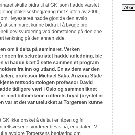
naret skulle bidra til at GK, som hadde varslet
 gjenopptakelsesbegjæring mot slutten av 2006,
som Høyesterett hadde gjort da den avslo
 at seminaret kunne bidra til å bygge bro
jonell bevisvurdering ved domstolene på den ene
rt tenkning på den annen side.
jonen om å delta på seminaret. Verken
noen fra sekretariatet hadde anledning, ble
den vi hadde klart å sette sammen et program
ldere fra inn og utland. En av dem var den
kkelen, professor Michael Saks, Arizona State
rkjente rettsodontologen professor David
adde tidligere vært i Oslo og sammenliknet
r med bittmerkene i offerets bryst (brystet er
n var at det var utelukket at Torgersen kunne
 GK ikke ønsket å delta i en åpen og fri
 rettsvesenet vurderer bevis på, er utdatert. Vi
skulle avgjøre Torgersens begjæring om