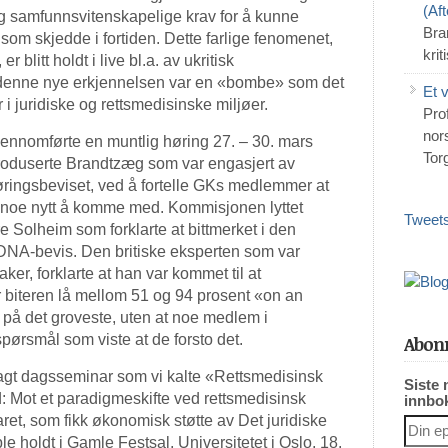
(Af
 og samfunnsvitenskapelige krav for å kunne
Bra
a som skjedde i fortiden. Dette farlige fenomenet,
krit
 blitt holdt i live bl.a. av ukritisk
at denne nye erkjennelsen var en «bombe» som det
Et 
i juridiske og rettsmedisinske miljøer.
Pro
nors
gjennomførte en muntlig høring 27. – 30. mars
Tor
roduserte Brandtzæg som var engasjert av
øringsbeviset, ved å fortelle GKs medlemmer at
e noe nytt å komme med. Kommisjonen lyttet
Tweets
e Solheim som forklarte at bittmerket i den
t DNA-bevis. Den britiske eksperten som var
ker, forklarte at han var kommet til at
r biteren lå mellom 51 og 94 prosent «on an
på det groveste, uten at noe medlem i
spørsmål som viste at de forsto det.
Abonn
 anlagt dagsseminar som vi kalte «Rettsmedisinsk
Siste 
id: Mot et paradigmeskifte ved rettsmedisinsk
innbo
ret, som fikk økonomisk støtte av Det juridiske
le holdt i Gamle Festsal, Universitetet i Oslo, 18.