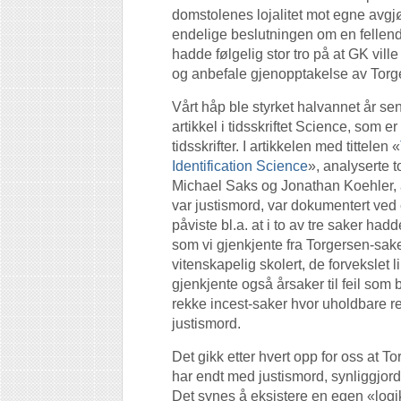
domstolenes lojalitet mot egne avgjø
endelige beslutningen om en fellend
hadde følgelig stor tro på at GK vill
og anbefale gjenopptakelse av Torg
Vårt håp ble styrket halvannet år s
artikkel i tidsskriftet Science, som 
tidsskrifter. I artikkelen med tittelen «
Identification Science
», analyserte 
Michael Saks og Jonathan Koehler, år
var justismord, var dokumentert ve
påviste bl.a. at i to av tre saker had
som vi gjenkjente fra Torgersen-sake
vitenskapelig skolert, de forvekslet
gjenkjente også årsaker til feil som
rekke incest-saker hvor uholdbare re
justismord.
Det gikk etter hvert opp for oss at 
har endt med justismord, synliggjord
Det synes å eksistere en egen «logik