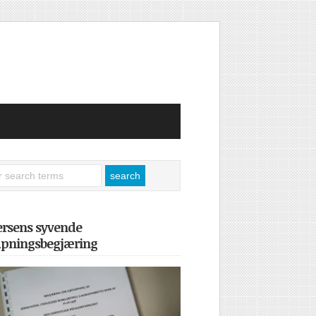
ersens syvende
åpningsbegjæring