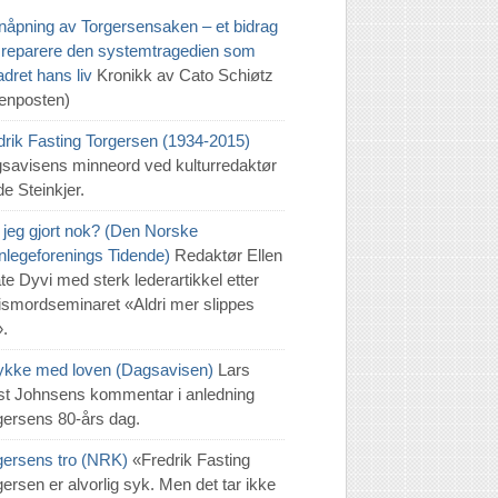
nåpning av Torgersensaken – et bidrag
 å reparere den systemtragedien som
dret hans liv
Kronikk av Cato Schiøtz
tenposten)
drik Fasting Torgersen (1934-2015)
savisens minneord ved kulturredaktør
e Steinkjer.
 jeg gjort nok? (Den Norske
nlegeforenings Tidende)
Redaktør Ellen
te Dyvi med sterk lederartikkel etter
tismordseminaret «Aldri mer slippes
».
 lykke med loven (Dagsavisen)
Lars
t Johnsens kommentar i anledning
gersens 80-års dag.
gersens tro (NRK)
«Fredrik Fasting
gersen er alvorlig syk. Men det tar ikke