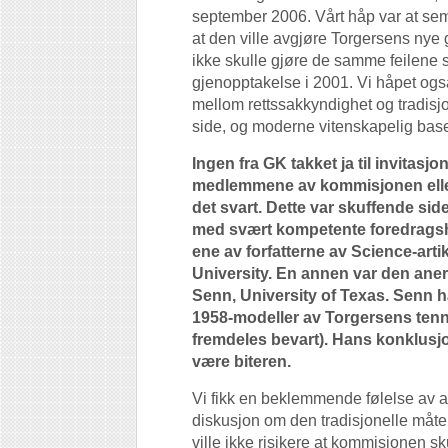
september 2006. Vårt håp var at semi
at den ville avgjøre Torgersens nye
ikke skulle gjøre de samme feilene 
gjenopptakelse i 2001. Vi håpet også
mellom rettssakkyndighet og tradis
side, og moderne vitenskapelig base
Ingen fra GK takket ja til invitas
medlemmene av kommisjonen eller 
det svart. Dette var skuffende si
med svært kompetente foredragsho
ene av forfatterne av Science-arti
University. En annen var den ane
Senn, University of Texas. Senn h
1958-modeller av Torgersens tenne
fremdeles bevart). Hans konklusjo
være biteren.
Vi fikk en beklemmende følelse av at
diskusjon om den tradisjonelle måten
ville ikke risikere at kommisjonen 