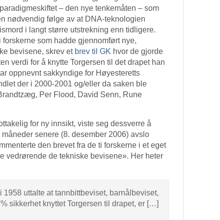
t paradigmeskiftet – den nye tenkemåten – som
en nødvendig følge av at DNA-teknologien
smord i langt større utstrekning enn tidligere.
de ti forskerne som hadde gjennomført nye,
ske bevisene, skrev et
brev til GK
hvor de gjorde
ten verdi for å knytte Torgersen til det drapet han
e var oppnevnt sakkyndige for Høyesteretts
let der i 2000-2001 og/eller da saken ble
Brandtzæg, Per Flood, David Senn, Rune
takelig for ny innsikt, viste seg dessverre å
e måneder senere (8. desember 2006) avslo
enterte den brevet fra de ti forskerne i et eget
ge vedrørende de tekniske bevisene». Her heter
958 uttalte at tannbittbeviset, barnålbeviset,
sikkerhet knyttet Torgersen til drapet, er […]