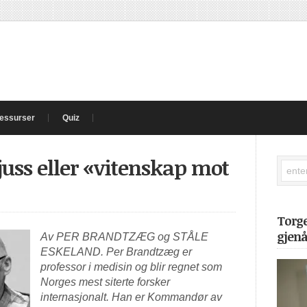
essurser
Quiz
juss eller «vitenskap mot
Torg
gjen
Av PER BRANDTZÆG og STÅLE
ESKELAND. Per Brandtzæg er
professor i medisin og blir regnet som
Norges mest siterte forsker
internasjonalt. Han er Kommandør av