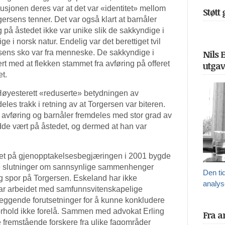
lusjonen deres var at det var «identitet» mellom
Støtt
gersens tenner. Det var også klart at barnåler
 på åstedet ikke var unike slik de sakkyndige i
ge i norsk natur. Endelig var det berettiget tvil
rsens sko var fra menneske. De sakkyndige i
Nils 
t med at flekken stammet fra avføring på offeret
utgav
et.
 Høyesterett «reduserte» betydningen av
les trakk i retning av at Torgersen var biteren.
 avføring og barnåler fremdeles med stor grad av
dde vært på åstedet, og dermed at han var
get på gjenopptakelsesbegjæringen i 2001 bygde
are slutninger om sannsynlige sammenhenger
Den ti
g spor på Torgersen. Eskeland har ikke
analys
ar arbeidet med samfunnsvitenskapelige
leggende forutsetninger for å kunne konkludere
rhold ikke forelå. Sammen med advokat Erling
Fra a
 fremstående forskere fra ulike fagområder