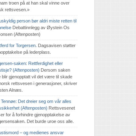
 ham troen på at han skal vinne over
sk rettsvesen.»
skyldig person bør aldri miste retten til
innelse
Debattinnlegg av Øystein Os
onsen (Aftenposten)
tferd for Torgersen.
Dagsavisen støtter
nopptakelse på lederplass.
gersen-saken: Rettferdighet eller
stisje? (Aftenposten)
Dersom saken
 blir gjenopptatt vil det være til skade
 norsk rettsvesen i generasjoner, skriver
sten Alnæs.
 Tennøe: Det dreier seg om vår alles
tssikkerhet (Aftenposten)
Rettsvesenet
ser for å forhindre gjenopptakelse av
gersensaken. Det burde uroe oss alle.
justismord – og medienes ansvar