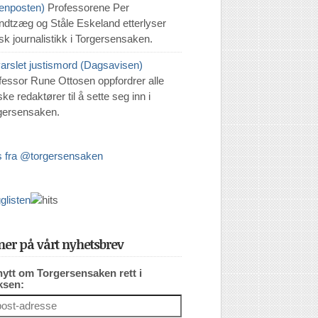
tenposten)
Professorene Per
ndtzæg og Ståle Eskeland etterlyser
isk journalistikk i Torgersensaken.
varslet justismord (Dagsavisen)
fessor Rune Ottosen oppfordrer alle
ke redaktører til å sette seg inn i
gersensaken.
 fra @torgersensaken
er på vårt nyhetsbrev
nytt om Torgersensaken rett i
ksen: