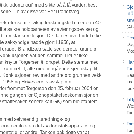
istikk, odontologi) med sikte på å få vurdert best
Gje
visene. En av disse var Per Brandtzæg.
til
sma
kreter som et viktig forskningsfelt i mer enn 40
(Af
litetssikre holdbarheten av avføringsbeviset og
il en klar konklusjon. Det fantes overhodet ikke
Fre
 de sakkyndige hadde gjort i 1958, at
Dag
il drapet. Brandtzæg satte seg deretter grundig
Mod
. Konklusjonen var den samme: Heller ikke
an knytte Torgersen til drapet. Dette stemte med
Har
r kommet til, alle med inngående kjennskap til
Tan
ne. Konklusjonen rev med andre ord grunnen vekk
Bea
a 1958 og Høyesteretts avslag om
jus
rfor fremmet Torgersen den 25. februar 2004 en
løs
denne gangen for Gjenopptakelseskommisjonen
Til
straffesaker, senere kalt GK) som ble etablert
Wes
Tor
n med selvstendig utrednings- og
Tor
onen er ikke en del av domstolsapparatet og
Tor
mentet eller andre. Tanken bak dette var at