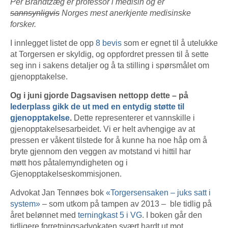
Per Brandtzæg er professor i medisin og er
sannsynligvis
Norges mest anerkjente medisinske
forsker.
I innlegget listet de opp
8 bevis
som er egnet til å utelukke
at Torgersen er skyldig, og oppfordret pressen til å sette
seg inn i sakens detaljer og å ta stilling i spørsmålet om
gjenopptakelse.
Og i juni gjorde Dagsavisen nettopp dette – på
lederplass gikk de ut med en entydig støtte til
gjenopptakelse
.
Dette representerer et vannskille i
gjenopptakelsesarbeidet. Vi er helt avhengige av at
pressen er våkent tilstede for å kunne ha noe håp om å
bryte gjennom den veggen av motstand vi hittil har
møtt hos påtalemyndigheten og i
Gjenopptakelseskommisjonen.
Advokat Jan Tennøes bok
«Torgersensaken – juks satt i
system»
– som utkom på tampen av 2013 – ble tidlig på
året belønnet med
terningkast 5 i VG
. I boken går den
tidligere forretningsadvokaten svært hardt ut mot