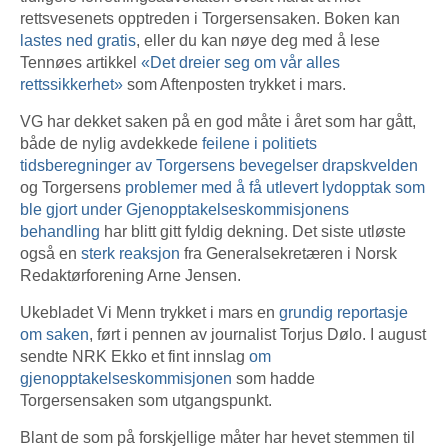
rettsvesenets opptreden i Torgersensaken. Boken kan
lastes ned gratis
, eller du kan nøye deg med å lese
Tennøes artikkel
«Det dreier seg om vår alles
rettssikkerhet»
som Aftenposten trykket i mars.
VG har dekket saken på en god måte i året som har gått,
både de nylig avdekkede
feilene i politiets
tidsberegninger av Torgersens bevegelser drapskvelden
og Torgersens
problemer med å få utlevert lydopptak som
ble gjort under Gjenopptakelseskommisjonens
behandling
har blitt gitt fyldig dekning. Det siste utløste
også en
sterk reaksjon
fra Generalsekretæren i Norsk
Redaktørforening Arne Jensen.
Ukebladet Vi Menn trykket i mars en
grundig reportasje
om saken
, ført i pennen av journalist Torjus Dølo. I august
sendte NRK Ekko et fint innslag
om
gjenopptakelseskommisjonen
som hadde
Torgersensaken som utgangspunkt.
Blant de som på forskjellige måter har hevet stemmen til