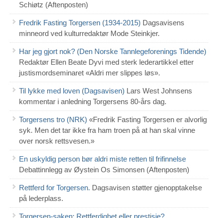
Schiøtz (Aftenposten)
Fredrik Fasting Torgersen (1934-2015)
Dagsavisens
minneord ved kulturredaktør Mode Steinkjer.
Har jeg gjort nok? (Den Norske Tannlegeforenings Tidende)
Redaktør Ellen Beate Dyvi med sterk lederartikkel etter
justismordseminaret «Aldri mer slippes løs».
Til lykke med loven (Dagsavisen)
Lars West Johnsens
kommentar i anledning Torgersens 80-års dag.
Torgersens tro (NRK)
«Fredrik Fasting Torgersen er alvorlig
syk. Men det tar ikke fra ham troen på at han skal vinne
over norsk rettsvesen.»
En uskyldig person bør aldri miste retten til frifinnelse
Debattinnlegg av Øystein Os Simonsen (Aftenposten)
Rettferd for Torgersen.
Dagsavisen støtter gjenopptakelse
på lederplass.
Torgersen-saken: Rettferdighet eller prestisje?