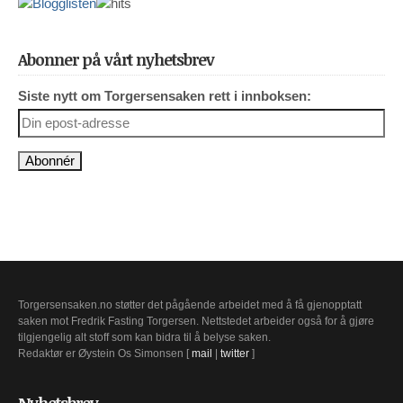
Abonner på vårt nyhetsbrev
Siste nytt om Torgersensaken rett i innboksen:
Torgersensaken.no støtter det pågående arbeidet med å få gjenopptatt
saken mot Fredrik Fasting Torgersen. Nettstedet arbeider også for å gjøre
tilgjengelig alt stoff som kan bidra til å belyse saken.
Redaktør er Øystein Os Simonsen [
mail
|
twitter
]