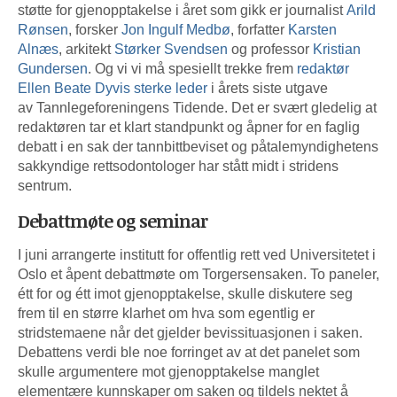
støtte for gjenopptakelse i året som gikk er journalist
Arild
Rønsen
, forsker
Jon Ingulf Medbø
, forfatter
Karsten
Alnæs
, arkitekt
Størker Svendsen
og professor
Kristian
Gundersen
. Og vi vi må spesiellt trekke frem
redaktør
Ellen Beate Dyvis sterke leder
i årets siste utgave
av Tannlegeforeningens Tidende. Det er svært gledelig at
redaktøren tar et klart standpunkt og åpner for en faglig
debatt i en sak der tannbittbeviset og påtalemyndighetens
sakkyndige rettsodontologer har stått midt i stridens
sentrum.
Debattmøte og seminar
I juni arrangerte institutt for offentlig rett ved Universitetet i
Oslo et åpent debattmøte om Torgersensaken. To paneler,
étt for og étt imot gjenopptakelse, skulle diskutere seg
frem til en større klarhet om hva som egentlig er
stridstemaene når det gjelder bevissituasjonen i saken.
Debattens verdi ble noe forringet av at det panelet som
skulle argumentere mot gjenopptakelse manglet
elementære kunnskaper om saken og tildels nektet å