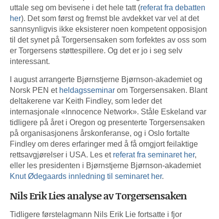
uttale seg om bevisene i det hele tatt (
referat fra debatten
her
). Det som først og fremst ble avdekket var vel at det
sannsynligvis ikke eksisterer noen kompetent opposisjon
til det synet på Torgersensaken som forfektes av oss som
er Torgersens støttespillere. Og det er jo i seg selv
interessant.
I august arrangerte Bjørnstjerne Bjørnson-akademiet og
Norsk PEN et
heldagsseminar
om Torgersensaken. Blant
deltakerene var Keith Findley, som leder det
internasjonale «Innocence Network». Ståle Eskeland var
tidligere på året i Oregon og presenterte Torgersensaken
på organisasjonens årskonferanse, og i Oslo fortalte
Findley om deres erfaringer med å få omgjort feilaktige
rettsavgjørelser i USA. Les et
referat fra seminaret her
,
eller les presidenten i Bjørnstjerne Bjørnson-akademiet
Knut Ødegaards innledning til seminaret her
.
Nils Erik Lies analyse av Torgersensaken
Tidligere førstelagmann Nils Erik Lie fortsatte i fjor