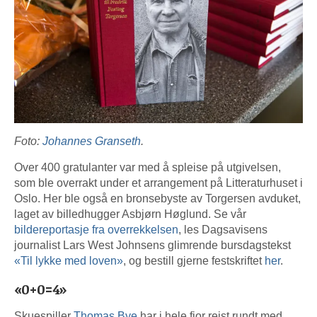
Foto:
Johannes Granseth
.
Over 400 gratulanter var med å spleise på utgivelsen,
som ble overrakt under et arrangement på Litteraturhuset i
Oslo. Her ble også en bronsebyste av Torgersen avduket,
laget av billedhugger Asbjørn Høglund. Se vår
bildereportasje fra overrekkelsen
, les Dagsavisens
journalist Lars West Johnsens glimrende bursdagstekst
«Til lykke med loven»
, og bestill gjerne festskriftet
her
.
«0+0=4»
Skuespiller
Thomas Bye
har i hele fjor reist rundt med