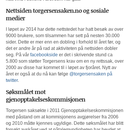
Nettsiden torgersensaken.no og sosiale
medier
I løpet av 2014 har dette nettstedet har hatt besøk av over
9000 brukere, som tilsammen har sett på nesten 30.000
sider. Dette er mer enn en dobling i forhold til året før, og
det er andre år på rad at aktiviteten på nettsiden dobler
seg. På vår
facebookside
er det i skrivende stund ca
5.800 som støtter Torgersens krav om en ny rettssak, over
2000 av disse har kommet til i løpet av fjoråret. Nytt av
året er også at du nå kan følge
@torgersensaken på
twitter
.
Søksmålet mot
gjenopptakelseskommisjonen
Torgersen saksøkte i 2011 Gjenopptakelseskommisjonen
med påstand om at kommisjonens avgjørelser fra 2006
og 2010 måtte kjennes ugyldige. Dette søksmålet har blitt
forsøkt avskåret ved at påtalemyndigheten har hevdet at