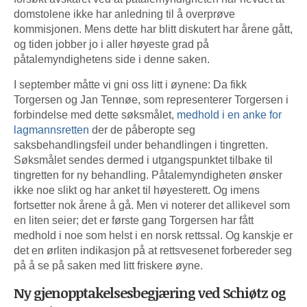
domstolene ikke har anledning til å overprøve
kommisjonen. Mens dette har blitt diskutert har årene gått,
og tiden jobber jo i aller høyeste grad på
påtalemyndighetens side i denne saken.
I september måtte vi gni oss litt i øynene: Da fikk
Torgersen og Jan Tennøe, som representerer Torgersen i
forbindelse med dette søksmålet,
medhold i en anke for
lagmannsretten
der de påberopte seg
saksbehandlingsfeil under behandlingen i tingretten.
Søksmålet sendes dermed i utgangspunktet tilbake til
tingretten for ny behandling. Påtalemyndigheten ønsker
ikke noe slikt og har anket til høyesterett. Og imens
fortsetter nok årene å gå. Men vi noterer det allikevel som
en liten seier; det er første gang Torgersen har fått
medhold i noe som helst i en norsk rettssal. Og kanskje er
det en ørliten indikasjon på at rettsvesenet forbereder seg
på å se på saken med litt friskere øyne.
Ny gjenopptakelsesbegjæring ved Schiøtz og