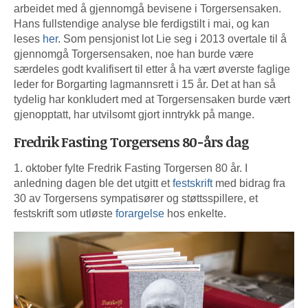
arbeidet med å gjennomgå bevisene i Torgersensaken.
Hans fullstendige analyse ble ferdigstilt i mai, og kan
leses
her
. Som pensjonist lot Lie seg i 2013 overtale til å
gjennomgå Torgersensaken, noe han burde være
særdeles godt kvalifisert til etter å ha vært øverste faglige
leder for Borgarting lagmannsrett i 15 år. Det at han så
tydelig har konkludert med at Torgersensaken burde vært
gjenopptatt, har utvilsomt gjort inntrykk på mange.
Fredrik Fasting Torgersens 80-års dag
1. oktober fylte Fredrik Fasting Torgersen 80 år. I
anledning dagen ble det utgitt et
festskrift
med bidrag fra
30 av Torgersens sympatisører og støttsspillere, et
festskrift som utløste
forargelse
hos enkelte.