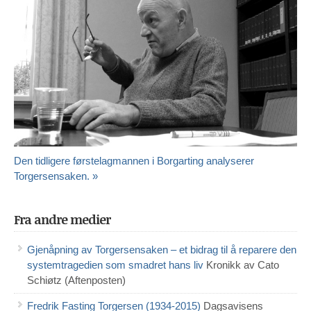
Den tidligere førstelagmannen i Borgarting analyserer
Torgersensaken. »
Fra andre medier
Gjenåpning av Torgersensaken – et bidrag til å reparere den
systemtragedien som smadret hans liv
Kronikk av Cato
Schiøtz (Aftenposten)
Fredrik Fasting Torgersen (1934-2015)
Dagsavisens