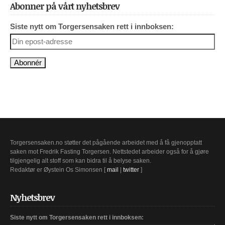
Abonner på vårt nyhetsbrev
Siste nytt om Torgersensaken rett i innboksen:
Torgersensaken.no støtter det pågående arbeidet med å få gjenopptatt
saken mot Fredrik Fasting Torgersen. Nettstedet arbeider også for å gjøre
tilgjengelig alt stoff som kan bidra til å belyse saken.
Redaktør er Øystein Os Simonsen [
mail
|
twitter
]
Nyhetsbrev
Siste nytt om Torgersensaken rett i innboksen: