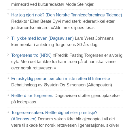
minneord ved kulturredaktør Mode Steinkjer.
Har jeg gjort nok? (Den Norske Tannlegeforenings Tidende)
Redaktør Ellen Beate Dyvi med sterk lederartikkel etter
justismordseminaret «Aldri mer slippes løs».
Til lykke med loven (Dagsavisen)
Lars West Johnsens
kommentar i anledning Torgersens 80-års dag.
Torgersens tro (NRK)
«Fredrik Fasting Torgersen er alvorlig
syk. Men det tar ikke fra ham troen på at han skal vinne
over norsk rettsvesen.»
En uskyldig person bør aldri miste retten til frifinnelse
Debattinnlegg av Øystein Os Simonsen (Aftenposten)
Rettferd for Torgersen.
Dagsavisen støtter gjenopptakelse
på lederplass.
Torgersen-saken: Rettferdighet eller prestisje?
(Aftenposten)
Dersom saken ikke blir gjenopptatt vil det
være til skade for norsk rettsvesen i generasjoner, skriver