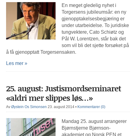
En meget gledelig nyhet i
Torgersens jubileumsår: en ny
gjenopptakelsesbegjæring er
under utarbeidelse. To juridiske
tungvektere, Cato Schiøtz og
Pål W. Lorentzen, står bak det
som vil bli det sjette forsøket på
å få gjenopptatt Torgersensaken.
Les mer »
25. august: Justismordseminaret
«aldri mer slippes løs…»
Av
Øystein Os Simonsen
23. august 2014
•
Kommentarer (0)
Mandag 25. august arrangerer
Bjørnstjerne Bjørnson-
akademiet og Norsk PEN et