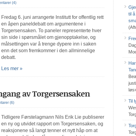
tarer (4)
Gje
til
Fredag 6. juni arrangerte Institutt for offentlig rett
sma
en åpen paneldebatt om argumentene i
(Af
Torgersensaken. To paneler representerte hver
sin side i spørsmålet om gjenopptakelse, og
Fre
målsettingen var å trenge dypere inn i saken
Dag
enn det som fremkommer i den allminnelige
Mod
debatt.
Har
Les mer »
Tan
Bea
jus
løs
omgang av Torgersensaken
Til
arer (6)
Wes
Tor
Tidligere Førstelagmann Nils Erik Lie publiserer
en ny og utvidet rapport om Torgersensaken, og
Tor
reaksjonene så langt tenner et nytt håp om at
Tor