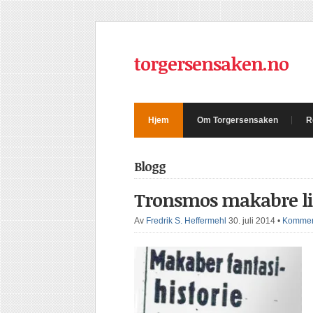
torgersensaken.no
Hjem
Om Torgersensaken
R
Blogg
Tronsmos makabre li
Av
Fredrik S. Heffermehl
30. juli 2014
•
Komment