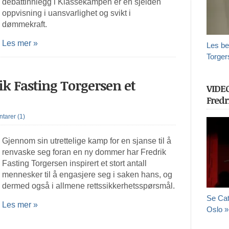
debattinnlegg i Klassekampen er en sjelden
oppvisning i uansvarlighet og svikt i
dømmekraft.
Les mer »
Les be
Torger
ik Fasting Torgersen et
VIDE
Fredr
arer (1)
Gjennom sin utrettelige kamp for en sjanse til å
renvaske seg foran en ny dommer har Fredrik
Fasting Torgersen inspirert et stort antall
mennesker til å engasjere seg i saken hans, og
dermed også i allmene rettssikkerhetsspørsmål.
Se Cat
Les mer »
Oslo »