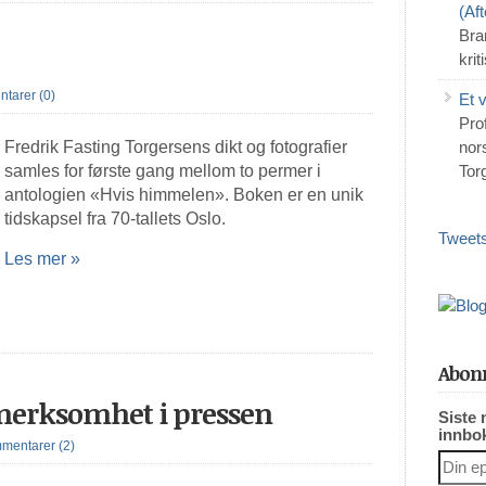
(Af
Bra
krit
tarer (0)
Et 
Pro
Fredrik Fasting Torgersens dikt og fotografier
nors
samles for første gang mellom to permer i
Tor
antologien «Hvis himmelen». Boken er en unik
tidskapsel fra 70-tallets Oslo.
Tweets
Les mer »
Abonn
merksomhet i pressen
Siste 
innbo
mentarer (2)