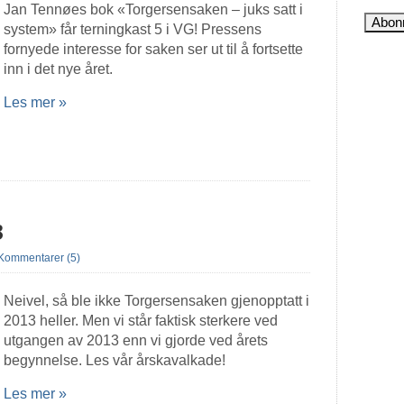
Jan Tennøes bok «Torgersensaken – juks satt i
system» får terningkast 5 i VG! Pressens
fornyede interesse for saken ser ut til å fortsette
inn i det nye året.
Les mer »
3
Kommentarer (5)
Neivel, så ble ikke Torgersensaken gjenopptatt i
2013 heller. Men vi står faktisk sterkere ved
utgangen av 2013 enn vi gjorde ved årets
begynnelse. Les vår årskavalkade!
Les mer »