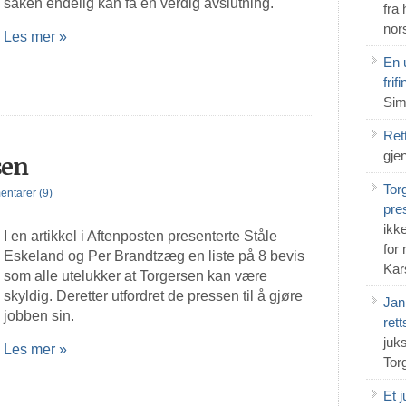
saken endelig kan få en verdig avslutning.
fra
nor
Les mer »
En u
frif
Sim
Ret
gje
sen
Tor
ntarer (9)
pre
ikke
I en artikkel i Aftenposten presenterte Ståle
for
Eskeland og Per Brandtzæg en liste på 8 bevis
Kar
som alle utelukker at Torgersen kan være
skyldig. Deretter utfordret de pressen til å gjøre
Jan
jobben sin.
ret
juk
Les mer »
Tor
Et 