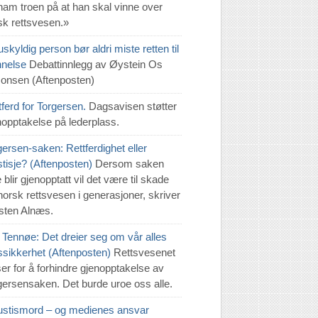
 ham troen på at han skal vinne over
sk rettsvesen.»
skyldig person bør aldri miste retten til
innelse
Debattinnlegg av Øystein Os
onsen (Aftenposten)
tferd for Torgersen.
Dagsavisen støtter
nopptakelse på lederplass.
gersen-saken: Rettferdighet eller
stisje? (Aftenposten)
Dersom saken
 blir gjenopptatt vil det være til skade
 norsk rettsvesen i generasjoner, skriver
sten Alnæs.
 Tennøe: Det dreier seg om vår alles
tssikkerhet (Aftenposten)
Rettsvesenet
ser for å forhindre gjenopptakelse av
gersensaken. Det burde uroe oss alle.
justismord – og medienes ansvar