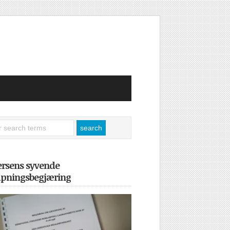
ersens syvende
åpningsbegjæring