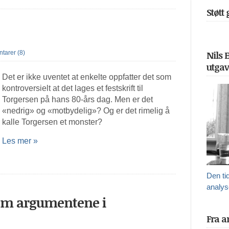
Støtt
arer (8)
Nils 
utgav
Det er ikke uventet at enkelte oppfatter det som
kontroversielt at det lages et festskrift til
Torgersen på hans 80-års dag. Men er det
«nedrig» og «motbydelig»? Og er det rimelig å
kalle Torgersen et monster?
Les mer »
Den ti
analys
 om argumentene i
Fra a