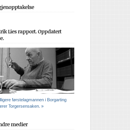
 gjenopptakelse
Erik Lies rapport. Oppdatert
e.
dligere førstelagmannen i Borgarting
erer Torgersensaken. »
ndre medier