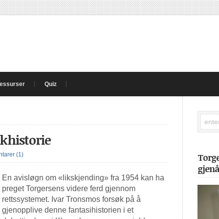
essurser
Quiz
khistorie
arer (1)
Torg
gjen
En avisløgn om «likskjending» fra 1954 kan ha
preget Torgersens videre ferd gjennom
rettssystemet. Ivar Tronsmos forsøk på å
gjenopplive denne fantasihistorien i et