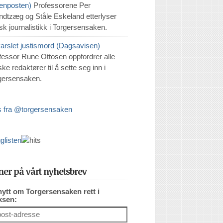
tenposten)
Professorene Per
ndtzæg og Ståle Eskeland etterlyser
isk journalistikk i Torgersensaken.
varslet justismord (Dagsavisen)
fessor Rune Ottosen oppfordrer alle
ke redaktører til å sette seg inn i
gersensaken.
 fra @torgersensaken
er på vårt nyhetsbrev
nytt om Torgersensaken rett i
ksen: