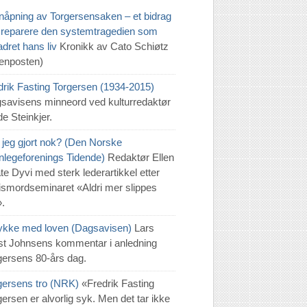
nåpning av Torgersensaken – et bidrag
 å reparere den systemtragedien som
dret hans liv
Kronikk av Cato Schiøtz
tenposten)
drik Fasting Torgersen (1934-2015)
savisens minneord ved kulturredaktør
e Steinkjer.
 jeg gjort nok? (Den Norske
nlegeforenings Tidende)
Redaktør Ellen
te Dyvi med sterk lederartikkel etter
tismordseminaret «Aldri mer slippes
».
 lykke med loven (Dagsavisen)
Lars
t Johnsens kommentar i anledning
gersens 80-års dag.
gersens tro (NRK)
«Fredrik Fasting
gersen er alvorlig syk. Men det tar ikke